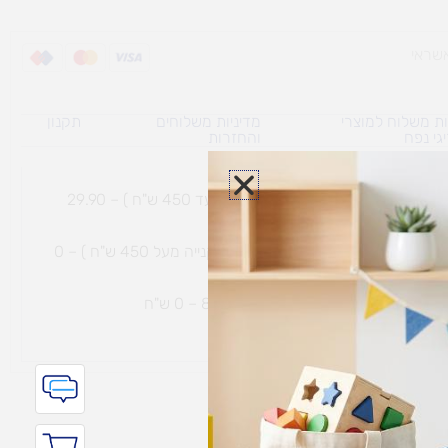
ת משלוח למוצרי
מדיניות משלוחים
תקנון
גי נפח ​
והחזרות
משלוח עם שליח עד הבית תוך 7 ימי עסקים (בקנייה עד 450 ש"ח ) – 29.90
משלוח חינם עם שליח עד הבית תוך 7 ימי עסקים (בקנייה מעל 450 ש"ח ) – 0
ת נחמיה – (מחסן לוגי`) דרך
הכלנית 81 – 0 ש"ח