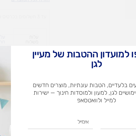
פטיש
ראשון
עד 3 תשלומים בכרטיס אשראי
שלי
עלות
עלו
משלוח​
חרי
 למועדון ההטבות של מעיין
לגן
ש"ח
ש"ח
ם בלעדיים, הטבות עונתיות, מוצרים חדשים
ימושיים לגן, למעון ולמוסדות חינוך — ישירות
איסוף עצמי בי
למייל ולוואטסאפ
אימייל