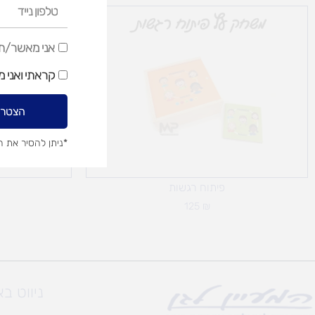
טלפון
נייד
אני
אני מאשר/ת ק
מאשר/ת
קראתי ואני 
קבלת
דיוור
הצטרפ
שיווקי
*ניתן להסיר את 
פיתוח רגשות
125
₪
ניווט ב