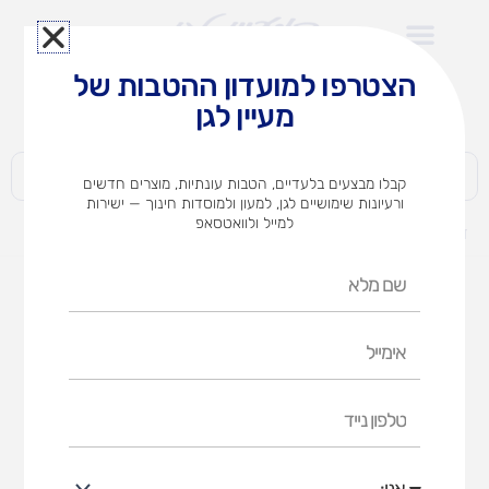
ילוג
תוכן
הצטרפו למועדון ההטבות של
לצוותי הוראה במוסדות חינוך וגני ילדים​
מעיין לגן
חברות | ארגונים | עסקים | פרטיים
קבלו מבצעים בלעדיים, הטבות עונתיות, מוצרים חדשים
ורעיונות שימושיים לגן, למעון ולמוסדות חינוך — ישירות
למייל ולוואטסאפ
דף הבית
מוצרים
הכלב אכל את שיעורי הבית
שם
מלא
אימייל
טלפון
נייד
אני