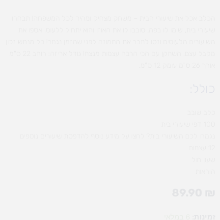
הכלב אכל את שיעורי הבית – משחק מצחיק ומהיר לכל המשפחה! תבחרו
שיעורי בית, שימו לו בפה, סובבו לו את האוזן והוא יתחיל ללעוס. אספו את
השיעורים הלעוסים ונסו לחבר את התמונה לפני שהזמן נגמר! כל מנחש נכון
מקבל עצם. השחקן עם הכי הרבה עצמות מנצח! גודל אריזה: רוחב 22 ס"מ
אורך 26 ס"מ עומק 12 ס"מ.
כולל:
כלב שובב
100 דפי שיעורי בית
נגמרו לכם השיעורי בית? לחצו על מידע נוסף להדפסת שיעורים נוספים
12 עצמות
שעון חול
הוראות
89.90
₪
כמות
זמינות:
6 במלאי