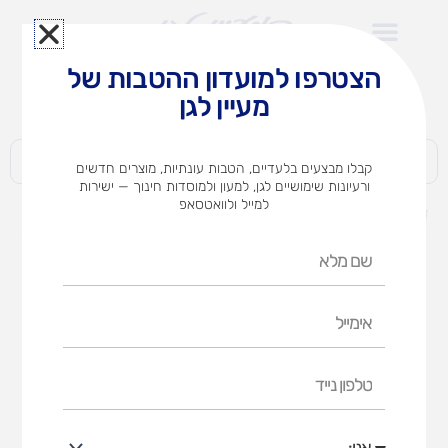
ילוג
תוכן
הצטרפו למועדון ההטבות של
לצוותי הוראה במוסדות חינוך וגני ילדים​
מעיין לגן
חברות | ארגונים | עסקים | פרטיים
קבלו מבצעים בלעדיים, הטבות עונתיות, מוצרים חדשים
ורעיונות שימושיים לגן, למעון ולמוסדות חינוך — ישירות
למייל ולוואטסאפ
דף הבית
מוצרים
המבוך הקסום
שם
מלא
אימייל
טלפון
נייד
אני