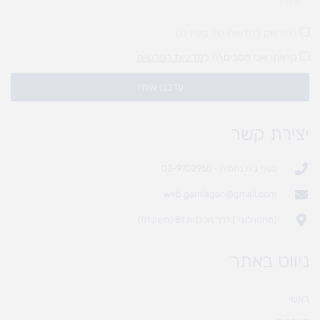
להירשם לחדשות של מעיין לגן
קראתי ואני מסכים\ה ל
מדיניות הפרטיות
עדכנו אותי!
יצירת קשר
סניף בית נחמיה - 03-9702955
web.gamlagan@gmail.com
(מחסן לוגי`) דרך הכלנית 81 (משק 81)
ניווט באתר
ראשי