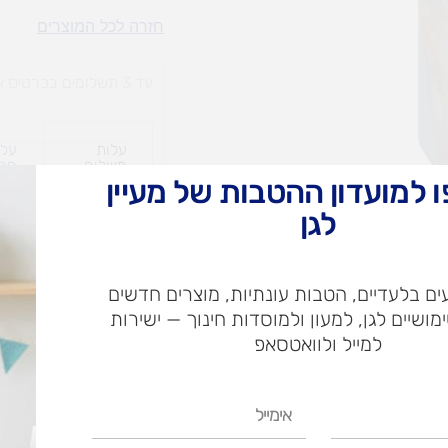
המירוץ
חזרה לכל המוצרים
המטורף
עד 3 תשלומים בכרטיס אשראי
עלות
עלו
משלוח​
חרי
 למועדון ההטבות של מעיין
לגן
ש"ח
ם בלעדיים, הטבות עונתיות, מוצרים חדשים
ש"ח
ימושיים לגן, למעון ולמוסדות חינוך — ישירות
איסוף עצמי בי
למייל ולוואטסאפ
אימייל