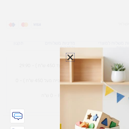
ת משלוח למוצרי
מדיניות משלוחים
תקנון
גי נפח ​
והחזרות
משלוח עם שליח עד הבית תוך 7 ימי עסקים (בקנייה עד 450 ש"ח ) – 29.90
משלוח חינם עם שליח עד הבית תוך 7 ימי עסקים (בקנייה מעל 450 ש"ח ) – 0
ת נחמיה – (מחסן לוגי`) דרך
הכלנית 81 – 0 ש"ח