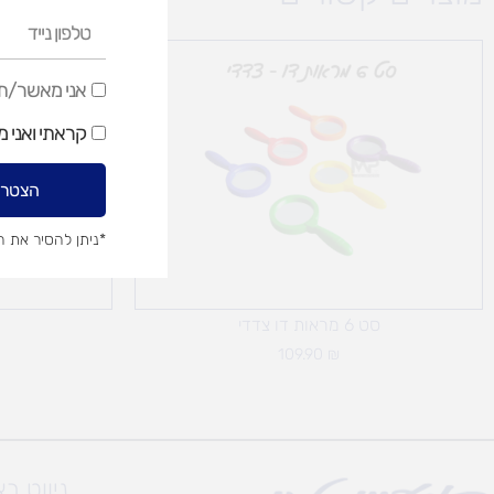
טלפון
נייד
אני
אני מאשר/ת ק
מאשר/ת
קראתי ואני 
קבלת
דיוור
הצטרפ
שיווקי
*ניתן להסיר את 
סט 6 מראות דו צדדי
109.90
₪
ניווט ב