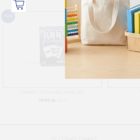
המחיר
המחיר
Sale!
המקורי
הנוכחי
היה:
הוא:
79.90 ₪.
85 ₪.
SET משחק חשיבה לכל המשפחה
79.90
₪
85
₪
השארו מעודכנים