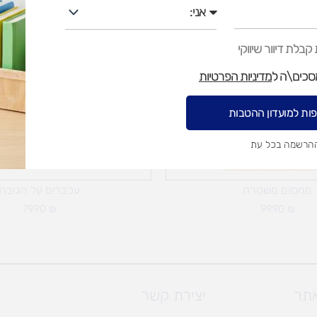
אני
בלת דיוור שיווקי
מסכים\ה ל
מדיניות הפרטיות
ות למועדון ההטבות
ההרשמה בכל עת
מחסום משטרה
עכברים על הגובה
79.90
₪
99.90
₪
אתר
יצירת קשר