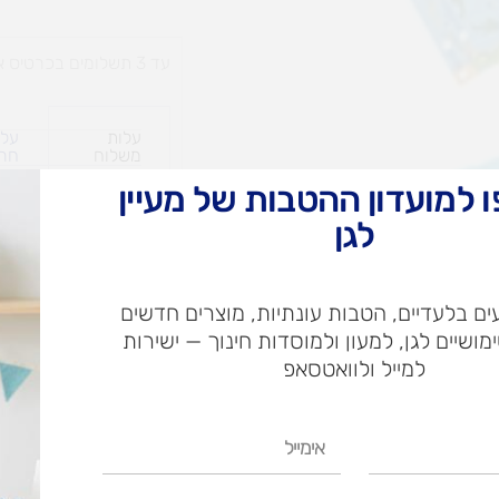
עד 3 תשלומים בכרטיס אשראי
עלות
עלו
משלוח​
חרי
 למועדון ההטבות של מעיין
לגן
ש"ח
ם בלעדיים, הטבות עונתיות, מוצרים חדשים
ש"ח
ימושיים לגן, למעון ולמוסדות חינוך — ישירות
איסוף עצמי בי
למייל ולוואטסאפ
אימייל