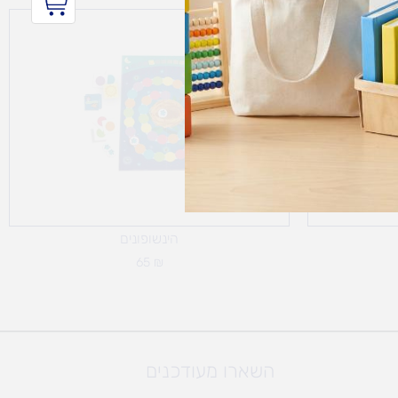
הינשופונים
65
₪
השארו מעודכנים