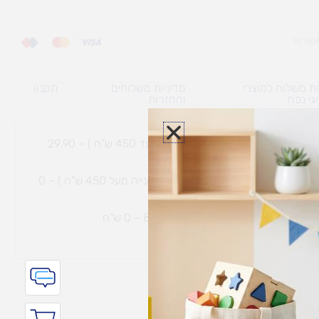
ת משלוח למוצרי
מדיניות משלוחים
תקנון
גי נפח ​
והחזרות
משלוח עם שליח עד הבית תוך 7 ימי עסקים (בקנייה עד 450 ש"ח ) – 29.90
משלוח חינם עם שליח עד הבית תוך 7 ימי עסקים (בקנייה מעל 450 ש"ח ) – 0
ת נחמיה – (מחסן לוגי`) דרך
הכלנית 81 – 0 ש"ח