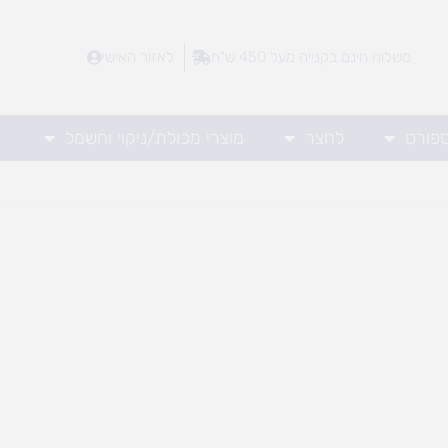
משלוח חינם בקנייה מעל 450 ש"ח
לאזור האישי
ספורט
לחצר
מוצרי מכולת/ניקוי וחשמל