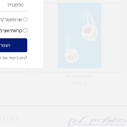
טלפון
נייד
אני
אני מאשר/ת ק
מאשר/ת
קראתי ואני 
קבלת
דיוור
הצטרפ
שיווקי
*ניתן להסיר את 
שלוש ארבע מוו
119.90
₪
ניווט ב