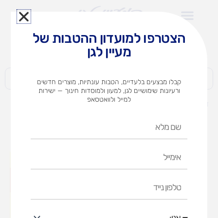
ילוג
תוכן
הצטרפו למועדון ההטבות של
לצוותי הוראה במוסדות חינוך וגני ילדים​
מעיין לגן
חברות | ארגונים | עסקים | פרטיים
קבלו מבצעים בלעדיים, הטבות עונתיות, מוצרים חדשים
ורעיונות שימושיים לגן, למעון ולמוסדות חינוך — ישירות
למייל ולוואטסאפ
דף הבית
מוצרים
הרכבה טכנולוגי 1047חל'
שם
מלא
אימייל
טלפון
נייד
אני