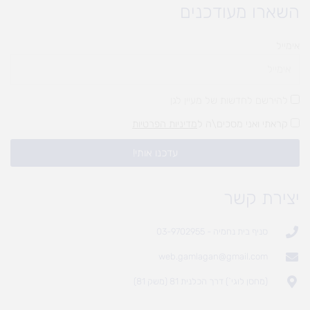
השארו מעודכנים
אימייל
להירשם לחדשות של מעיין לגן
קראתי ואני מסכים\ה ל
מדיניות הפרטיות
עדכנו אותי!
יצירת קשר
סניף בית נחמיה - 03-9702955
web.gamlagan@gmail.com
(מחסן לוגי`) דרך הכלנית 81 (משק 81)