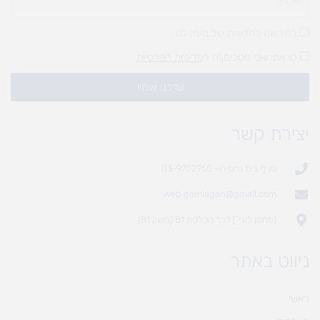
להירשם לחדשות של מעיין לגן
קראתי ואני מסכים\ה ל
מדיניות הפרטיות
עדכנו אותי!
יצירת קשר
סניף בית נחמיה - 03-9702955
web.gamlagan@gmail.com
(מחסן לוגי`) דרך הכלנית 81 (משק 81)
ניווט באתר
ראשי