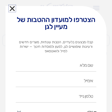
ילוג
תוכן
הצטרפו למועדון ההטבות של
לצוותי הוראה במוסדות חינוך וגני ילדים​
מעיין לגן
חברות | ארגונים | עסקים | פרטיים
קבלו מבצעים בלעדיים, הטבות עונתיות, מוצרים חדשים
ורעיונות שימושיים לגן, למעון ולמוסדות חינוך — ישירות
למייל ולוואטסאפ
דף הבית
מוצרים
הרכבת ואקום
שם
מלא
אימייל
טלפון
נייד
אני