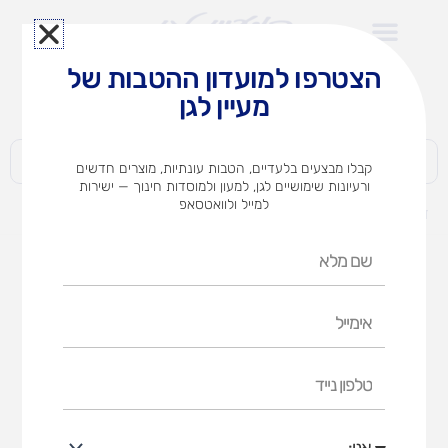
ילוג
תוכן
הצטרפו למועדון ההטבות של
לצוותי הוראה במוסדות חינוך וגני ילדים​
מעיין לגן
חברות | ארגונים | עסקים | פרטיים
קבלו מבצעים בלעדיים, הטבות עונתיות, מוצרים חדשים
ורעיונות שימושיים לגן, למעון ולמוסדות חינוך — ישירות
למייל ולוואטסאפ
דף הבית
מוצרים
זה הבית שלי
שם
מלא
אימייל
טלפון
נייד
אני