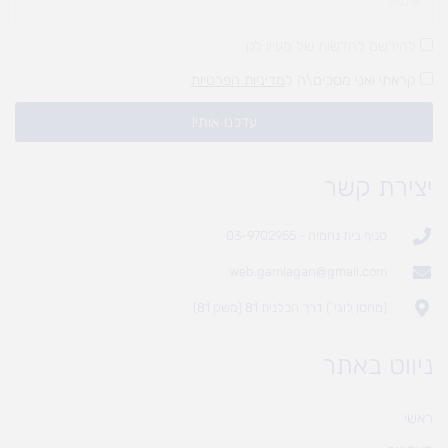
להירשם לחדשות של מעיין לגן
קראתי ואני מסכים\ה ל
מדיניות הפרטיות
עדכנו אותי!
יצירת קשר
סניף בית נחמיה - 03-9702955
web.gamlagan@gmail.com
(מחסן לוגי`) דרך הכלנית 81 (משק 81)
ניווט באתר
ראשי