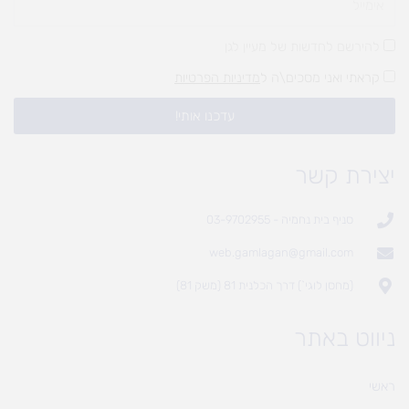
להירשם לחדשות של מעיין לגן
קראתי ואני מסכים\ה ל
מדיניות הפרטיות
עדכנו אותי!
יצירת קשר
סניף בית נחמיה - 03-9702955
web.gamlagan@gmail.com
(מחסן לוגי`) דרך הכלנית 81 (משק 81)
ניווט באתר
ראשי