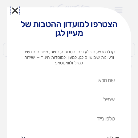
ילוג
תוכן
הצטרפו למועדון ההטבות של
לצוותי הוראה במוסדות חינוך וגני ילדים​
מעיין לגן
חברות | ארגונים | עסקים | פרטיים
קבלו מבצעים בלעדיים, הטבות עונתיות, מוצרים חדשים
ורעיונות שימושיים לגן, למעון ולמוסדות חינוך — ישירות
למייל ולוואטסאפ
דף הבית
מוצרים
זחלן גלגלון- ג'מבורי
שם
מלא
אימייל
טלפון
נייד
אני