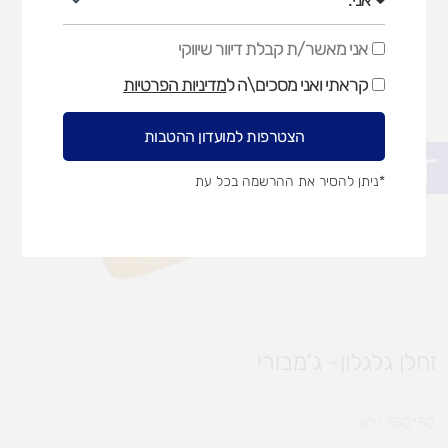
אני מאשר/ת קבלת דיוור שיווקי
אני
מאשר/ת
קראתי ואני מסכים\ה ל
מדיניות הפרטיות
קבלת
דיוור
שיווקי
הצטרפות למועדון ההטבות
פתח סרגל נגישות
*ניתן להסיר את ההרשמה בכל עת
זחלן גלגלון- ג'מבורי
.50*350 ס"מ