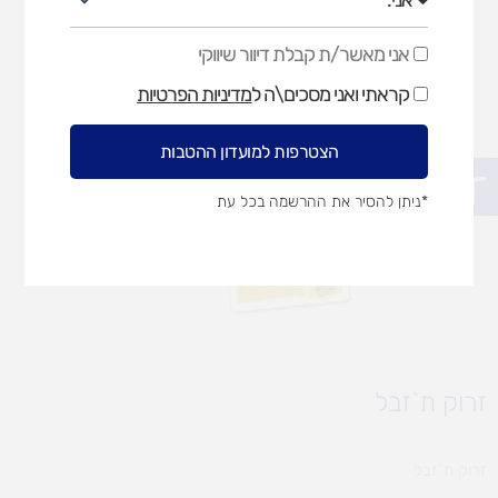
אני מאשר/ת קבלת דיוור שיווקי
אני
מאשר/ת
קראתי ואני מסכים\ה ל
מדיניות הפרטיות
קבלת
דיוור
שיווקי
הצטרפות למועדון ההטבות
פתח סרגל נגישות
*ניתן להסיר את ההרשמה בכל עת
זרוק ת`זבל
זרוק ת`זבל