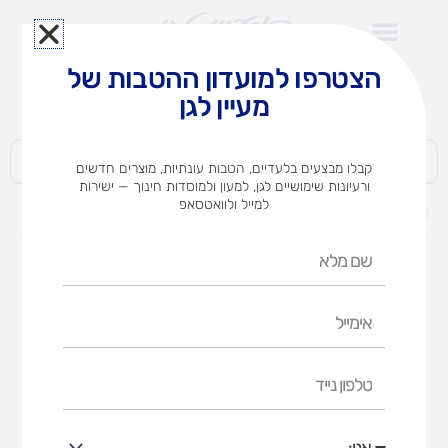
ילוג
תוכן
הצטרפו למועדון ההטבות של
לצוותי הוראה במוסדות חינוך וגני ילדים​
מעיין לגן
חברות | ארגונים | עסקים | פרטיים
קבלו מבצעים בלעדיים, הטבות עונתיות, מוצרים חדשים
ורעיונות שימושיים לגן, למעון ולמוסדות חינוך — ישירות
למייל ולוואטסאפ
דף הבית
מוצרים
זרוק ת`זבל
שם
מלא
אימייל
טלפון
נייד
אני