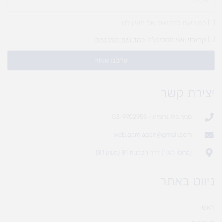
להירשם לחדשות של מעיין לגן
קראתי ואני מסכים\ה ל
מדיניות הפרטיות
עדכנו אותי!
יצירת קשר
סניף בית נחמיה - 03-9702955
web.gamlagan@gmail.com
(מחסן לוגי`) דרך הכלנית 81 (משק 81)
ניווט באתר
ראשי