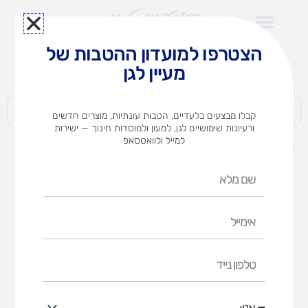
ילוג
תוכן
הצטרפו למועדון ההטבות של
לצוותי הוראה במוסדות חינוך וגני ילדים​
מעיין לגן
חברות | ארגונים | עסקים | פרטיים
קבלו מבצעים בלעדיים, הטבות עונתיות, מוצרים חדשים
ורעיונות שימושיים לגן, למעון ולמוסדות חינוך — ישירות
למייל ולוואטסאפ
דף הבית
מוצרים
חוליה גדולה
שם
מלא
אימייל
טלפון
נייד
אני