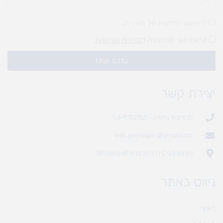
להירשם לחדשות של מעיין לגן
קראתי ואני מסכים\ה ל
מדיניות הפרטיות
עדכנו אותי!
יצירת קשר
סניף בית נחמיה - 03-9702955
web.gamlagan@gmail.com
(מחסן לוגי`) דרך הכלנית 81 (משק 81)
ניווט באתר
ראשי