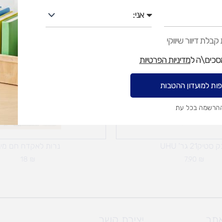
אני
בלת דיוור שיווקי
מסכים\ה ל
מדיניות הפרטיות
ות למועדון ההטבות
ההרשמה בכל עת
סטיק21 גר' UHU
נרות לאקדח חם מינ
18
₪
7.90
₪
אתר
יצירת קשר