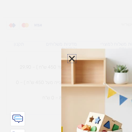
ת משלוח למוצרי
מדיניות משלוחים
תקנון
גי נפח ​
והחזרות
משלוח עם שליח עד הבית תוך 7 ימי עסקים (בקנייה עד 450 ש"ח ) – 29.90
משלוח חינם עם שליח עד הבית תוך 7 ימי עסקים (בקנייה מעל 450 ש"ח ) – 0
ת נחמיה – (מחסן לוגי`) דרך
הכלנית 81 – 0 ש"ח