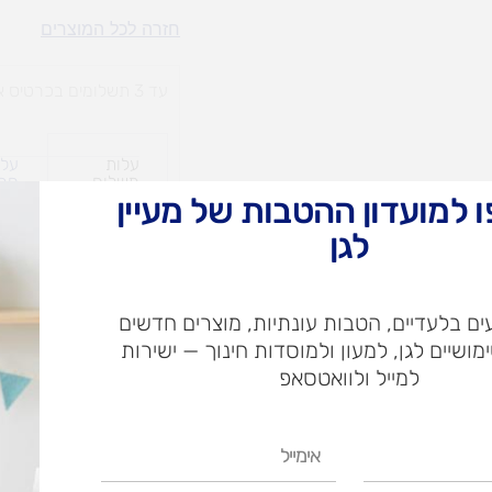
חוצץ
חזרה לכל המוצרים
פלסטי
7
עד 3 תשלומים בכרטיס אשראי
עלות
עלו
משלוח​
חרי
 למועדון ההטבות של מעיין
לגן
ש"ח
ם בלעדיים, הטבות עונתיות, מוצרים חדשים
ש"ח
ימושיים לגן, למעון ולמוסדות חינוך — ישירות
איסוף עצמי בי
למייל ולוואטסאפ
אימייל