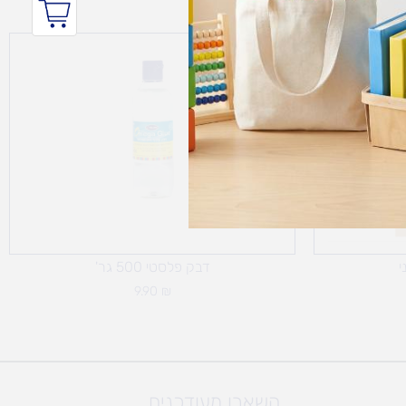
י
דבק פלסטי 500 גר'
9.90
₪
השארו מעודכנים