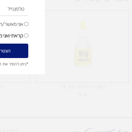
טלפון
נייד
אני
אני מאשר/ת ק
מאשר/ת
קראתי ואני 
קבלת
דיוור
הצטרפ
שיווקי
*ניתן להסיר את 
BIG-רב תכליתי 100 מ"ל
דבק 
13
₪
ניווט ב