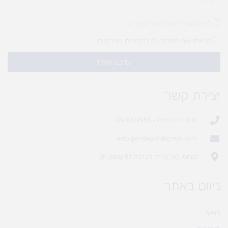
להירשם לחדשות של מעיין לגן
קראתי ואני מסכים\ה ל
מדיניות הפרטיות
עדכנו אותי!
יצירת קשר
סניף בית נחמיה - 03-9702955
web.gamlagan@gmail.com
(מחסן לוגי`) דרך הכלנית 81 (משק 81)
ניווט באתר
ראשי