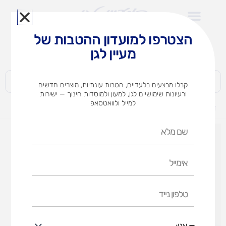
ילוג
תוכן
הצטרפו למועדון ההטבות של
לצוותי הוראה במוסדות חינוך וגני ילדים​
מעיין לגן
חברות | ארגונים | עסקים | פרטיים
קבלו מבצעים בלעדיים, הטבות עונתיות, מוצרים חדשים
ורעיונות שימושיים לגן, למעון ולמוסדות חינוך — ישירות
למייל ולוואטסאפ
דף הבית
מוצרים
חותמת גלגלת חגי תשרי
שם
מלא
אימייל
טלפון
נייד
אני