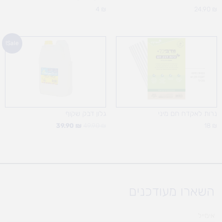
4
₪
24.90
₪
המחיר
המחיר
Sale!
המקורי
הנוכחי
היה:
הוא:
39.90 ₪.
49.90 ₪.
נרות לאקדח חם מיני
גלון דבק שקוף
39.90
₪
49.90
₪
18
₪
השארו מעודכנים
אימייל