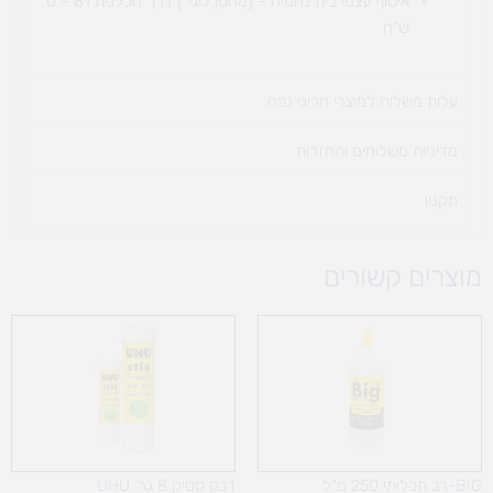
איסוף עצמי בית נחמיה – (מחסן לוגי`) דרך
הכלנית 81 – 0
ש"ח
עלות משלוח למוצרי חריגי נפח ​
מדיניות משלוחים והחזרות
תקנון
מוצרים קשורים
BIG-רב תכליתי 250 מ"ל
דבק סטיק 8 גר' UHU