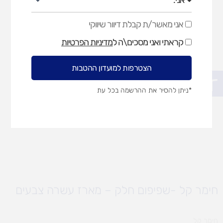
אני מאשר/ת קבלת דיוור שיווקי
אני
מאשר/ת
קראתי ואני מסכים\ה ל
מדיניות הפרטיות
קבלת
דיוור
שיווקי
הצטרפות למועדון ההטבות
פתח סרגל נגישות
*ניתן להסיר את ההרשמה בכל עת
חימר קל -שפיפום חלק – מארז עשרה צבעים
חימר קל