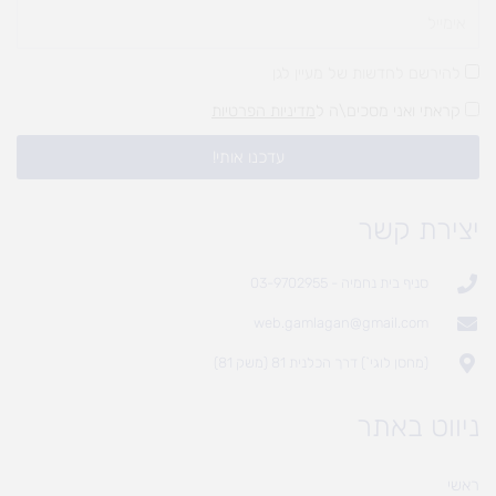
להירשם לחדשות של מעיין לגן
קראתי ואני מסכים\ה ל
מדיניות הפרטיות
עדכנו אותי!
יצירת קשר
סניף בית נחמיה - 03-9702955
web.gamlagan@gmail.com
(מחסן לוגי`) דרך הכלנית 81 (משק 81)
ניווט באתר
ראשי