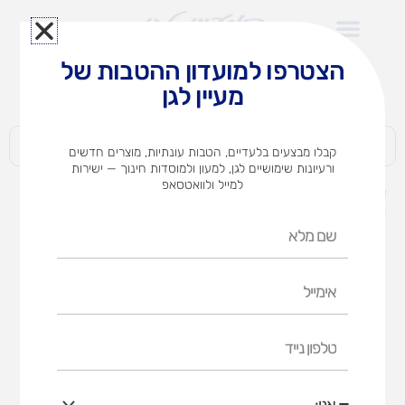
ילוג
תוכן
הצטרפו למועדון ההטבות של
לצוותי הוראה במוסדות חינוך וגני ילדים​
מעיין לגן
חברות | ארגונים | עסקים | פרטיים
קבלו מבצעים בלעדיים, הטבות עונתיות, מוצרים חדשים
ורעיונות שימושיים לגן, למעון ולמוסדות חינוך — ישירות
למייל ולוואטסאפ
דף הבית
מוצרים
חימר קל -שפיפום חלק – מארז עשרה צבעים
שם
מלא
אימייל
טלפון
נייד
אני