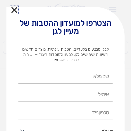
ילוג
תוכן
הצטרפו למועדון ההטבות של
לצוותי הוראה במוסדות חינוך וגני ילדים​
מעיין לגן
חברות | ארגונים | עסקים | פרטיים
קבלו מבצעים בלעדיים, הטבות עונתיות, מוצרים חדשים
ורעיונות שימושיים לגן, למעון ולמוסדות חינוך — ישירות
למייל ולוואטסאפ
דף הבית
מוצרים
חשבונית פרדס
שם
מלא
אימייל
טלפון
נייד
אני