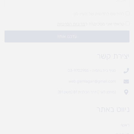
להירשם לחדשות של מעיין לגן
קראתי ואני מסכים\ה ל
מדיניות הפרטיות
עדכנו אותי!
יצירת קשר
סניף בית נחמיה - 03-9702955
web.gamlagan@gmail.com
(מחסן לוגי`) דרך הכלנית 81 (משק 81)
ניווט באתר
ראשי