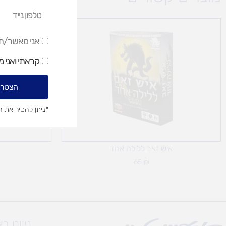
טלפון
נייד
אני
אני מאשר/ת ק
מאשר/ת
קראתי ואני 
קבלת
דיוור
הצטרפ
שיווקי
*ניתן להסיר את 
איש זאב ללילה אחד
65
₪
ניווט ב