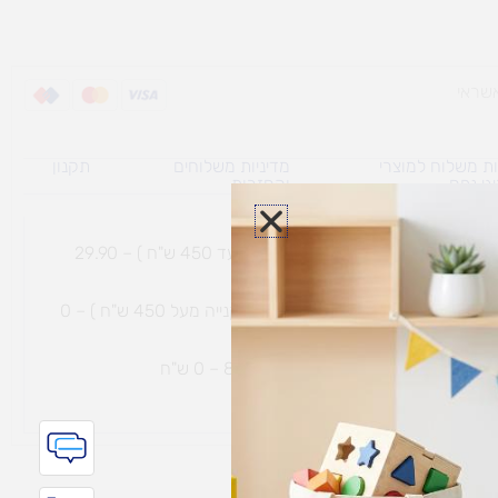
ת משלוח למוצרי
מדיניות משלוחים
תקנון
גי נפח ​
והחזרות
משלוח עם שליח עד הבית תוך 7 ימי עסקים (בקנייה עד 450 ש"ח ) – 29.90
משלוח חינם עם שליח עד הבית תוך 7 ימי עסקים (בקנייה מעל 450 ש"ח ) – 0
ת נחמיה – (מחסן לוגי`) דרך
הכלנית 81 – 0 ש"ח