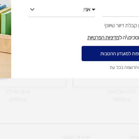
אני
בלת דיוור שיווקי
מסכים\ה ל
מדיניות הפרטיות
ות למועדון ההטבות
ההרשמה בכל עת
אזל מן המלאי
פיצוץ של שיקוי
טיקט טו רייד
219.90
₪
159.90
₪
אתר
יצירת קשר