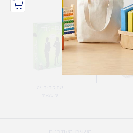
שם קוד-דואט
119.90
₪
השארו מעודכנים