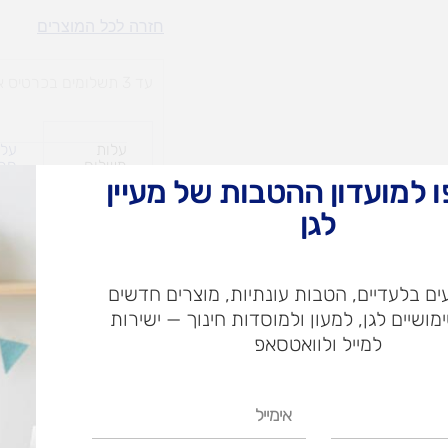
חתולים
חזרה לכל המוצרים
מתפוצצים
עד 3 תשלומים בכרטיס אשראי
עלות
עלו
משלוח​
חרי
 למועדון ההטבות של מעיין
לגן
ש"ח
ם בלעדיים, הטבות עונתיות, מוצרים חדשים
ש"ח
ימושיים לגן, למעון ולמוסדות חינוך — ישירות
איסוף עצמי בי
למייל ולוואטסאפ
אימייל