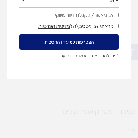
אני מאשר/ת קבלת דיוור שיווקי
אני
מאשר/ת
קראתי ואני מסכים\ה ל
מדיניות הפרטיות
קבלת
דיוור
שיווקי
הצטרפות למועדון ההטבות
פתח סרגל נגישות
*ניתן להסיר את ההרשמה בכל עת
טאבו – משחק אוצר מילים
טאבו