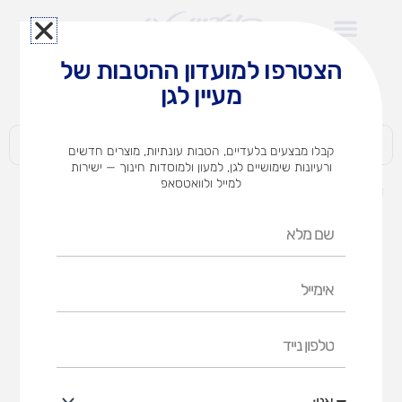
ילוג
תוכן
הצטרפו למועדון ההטבות של
לצוותי הוראה במוסדות חינוך וגני ילדים​
מעיין לגן
חברות | ארגונים | עסקים | פרטיים
קבלו מבצעים בלעדיים, הטבות עונתיות, מוצרים חדשים
ורעיונות שימושיים לגן, למעון ולמוסדות חינוך — ישירות
למייל ולוואטסאפ
דף הבית
מוצרים
טאבו – משחק אוצר מילים
שם
מלא
אימייל
טלפון
נייד
אני