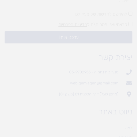
להירשם לחדשות של מעיין לגן
קראתי ואני מסכים\ה ל
מדיניות הפרטיות
עדכנו אותי!
יצירת קשר
סניף בית נחמיה - 03-9702955
web.gamlagan@gmail.com
(מחסן לוגי`) דרך הכלנית 81 (משק 81)
ניווט באתר
ראשי