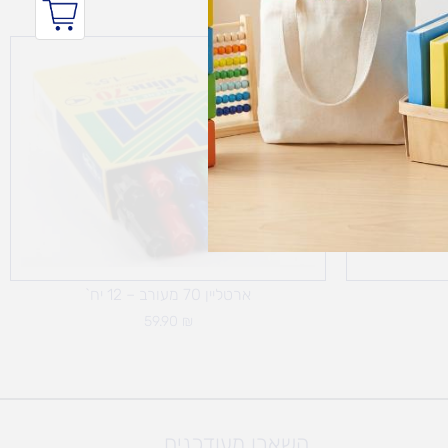
מחיר
Sale!
נוכחי
וא:
39.90 ₪
ארטליין 70 מעורב – 12 יח`
59.90
₪
השארו מעודכנים