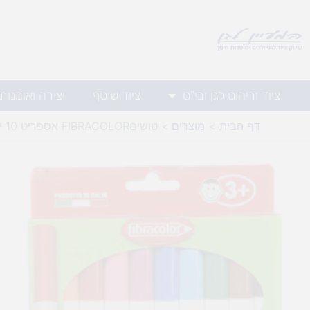
ילוג
תוכן
ציוד וריהוט לגן ובי"ס
ציוד שוטף
יצירה ואומנות
דף הבית
מוצרים
טושיםFIBRACOLOR אספריט 10 יח'