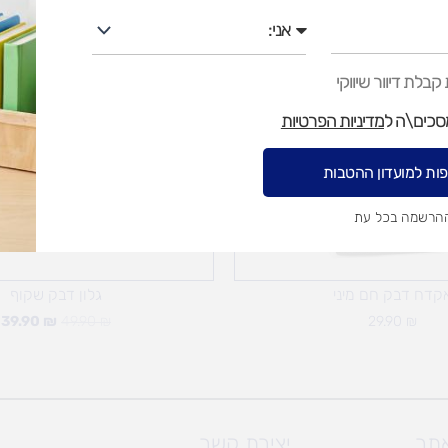
אני
המחיר
ה
המקורי
ה
היה:
ה
בלת דיוור שיווקי
.
49.90 ₪.
מסכים\ה ל
מדיניות הפרטיות
ות למועדון ההטבות
ההרשמה בכל עת
קדח דבק חם מיני
גלון דבק שקוף
39.90
₪
49.90
₪
29.90
₪
אתר
יצירת קשר