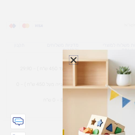
ת משלוח למוצרי
מדיניות משלוחים
תקנון
גי נפח ​
והחזרות
משלוח עם שליח עד הבית תוך 7 ימי עסקים (בקנייה עד 450 ש"ח ) – 29.90
משלוח חינם עם שליח עד הבית תוך 7 ימי עסקים (בקנייה מעל 450 ש"ח ) – 0
ת נחמיה – (מחסן לוגי`) דרך
הכלנית 81 – 0 ש"ח