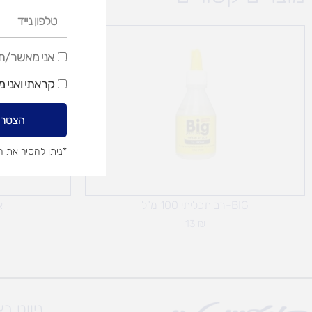
טלפון
נייד
אני
אני מאשר/ת ק
מאשר/ת
קראתי ואני 
קבלת
דיוור
הצטרפ
שיווקי
*ניתן להסיר את 
BIG-רב תכליתי 100 מ"ל
א
13
₪
ניווט ב