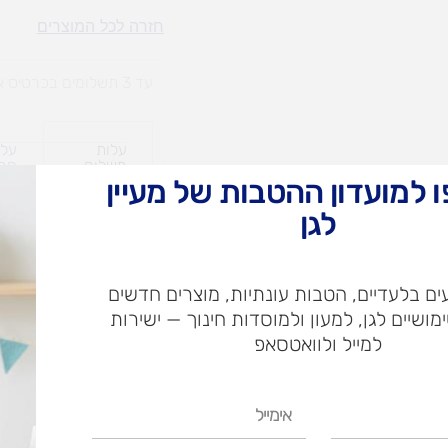
טושיםFIBRACOLOR
חזרה לכל המוצרים
אספריט
10
עד 3 תשלומים בכרטיס אשראי
יח'
עלות
עלו
משלוח​
חרי
 למועדון ההטבות של מעיין
לגן
ש"ח
ם בלעדיים, הטבות עונתיות, מוצרים חדשים
ש"ח
ימושיים לגן, למעון ולמוסדות חינוך — ישירות
איסוף עצמי בי
למייל ולוואטסאפ
אימייל