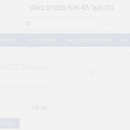
גלו מעל 45 אלף מוצרים באתר
משחקים וצעצועים
נושא נלמד
גימבורי ו
טושיםFIBRACOLOR אספריט 10 יח'
טושיםFIBRACOLOR אספריט 10 יח'
18
₪
כמות
הוספה 
של