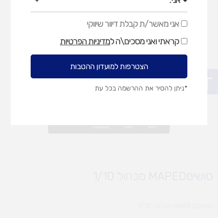
אני מאשר/ת קבלת דיוור שיווקי
אני
מאשר/ת
קראתי ואני מסכים\ה ל
מדיניות הפרטיות
קבלת
דיוור
שיווקי
הצטרפות למועדון ההטבות
פתח סרגל נגישות
*ניתן להסיר את ההרשמה בכל עת
טושיםMAPED מכחול 1/10
טושיםMAPED מכחול 1/10