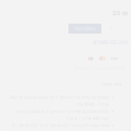
25
₪
כמות
הוספה לסל
של
טושיםMAPED
חזרה לכל המוצרים
מכחול
1/10
עד 3 תשלומים בכרטיס אשראי
עלות משלוח​
משלוח עם שליח עד הבית תוך 7 ימי עסקים (בקנייה עד 450
ש"ח ) – 29.90 ש"ח
משלוח חינם עם שליח עד הבית תוך 7 ימי עסקים (בקנייה
מעל 450 ש"ח ) – 0 ש"ח
איסוף עצמי בית נחמיה – (מחסן לוגי`) דרך
הכלנית 81 – 0