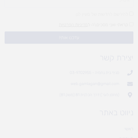
להירשם לחדשות של מעיין לגן
קראתי ואני מסכים\ה ל
מדיניות הפרטיות
עדכנו אותי!
יצירת קשר
סניף בית נחמיה - 03-9702955
web.gamlagan@gmail.com
(מחסן לוגי`) דרך הכלנית 81 (משק 81)
ניווט באתר
ראשי