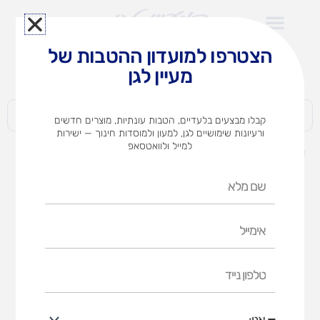
ילוג
תוכן
הצטרפו למועדון ההטבות של
לצוותי הוראה במוסדות חינוך וגני ילדים​
מעיין לגן
חברות | ארגונים | עסקים | פרטיים
קבלו מבצעים בלעדיים, הטבות עונתיות, מוצרים חדשים
ורעיונות שימושיים לגן, למעון ולמוסדות חינוך — ישירות
למייל ולוואטסאפ
דף הבית
מוצרים
טושיםMAPED מכחול 1/10
שם
מלא
אימייל
טלפון
נייד
אני