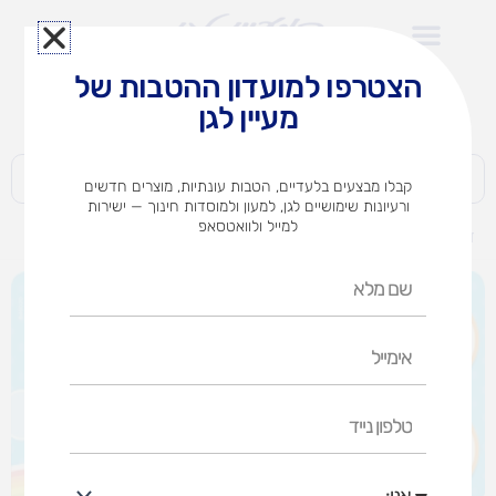
ילוג
תוכן
הצטרפו למועדון ההטבות של
לצוותי הוראה במוסדות חינוך וגני ילדים​
מעיין לגן
חברות | ארגונים | עסקים | פרטיים
קבלו מבצעים בלעדיים, הטבות עונתיות, מוצרים חדשים
ורעיונות שימושיים לגן, למעון ולמוסדות חינוך — ישירות
למייל ולוואטסאפ
דף הבית
מוצרים
טושיםMAPED 1/12 ג'מבו
שם
מלא
אימייל
טלפון
נייד
אני