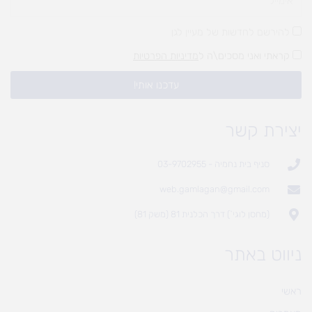
להירשם לחדשות של מעיין לגן
קראתי ואני מסכים\ה ל
מדיניות הפרטיות
עדכנו אותי!
יצירת קשר
סניף בית נחמיה - 03-9702955
web.gamlagan@gmail.com
(מחסן לוגי`) דרך הכלנית 81 (משק 81)
ניווט באתר
ראשי