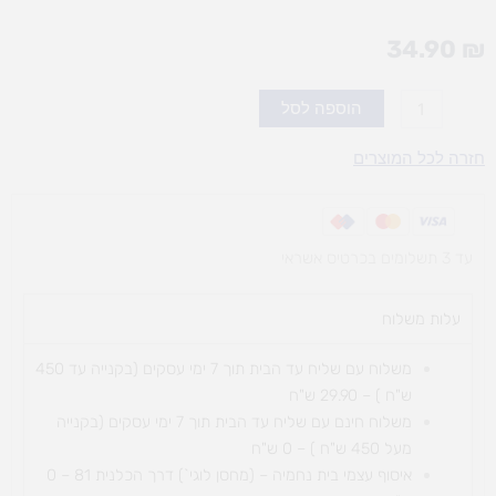
34.90
₪
כמות
הוספה לסל
של
טושיםMAPED
חזרה לכל המוצרים
1/12
ג'מבו
עד 3 תשלומים בכרטיס אשראי
עלות משלוח​
משלוח עם שליח עד הבית תוך 7 ימי עסקים (בקנייה עד 450
ש"ח ) – 29.90 ש"ח
משלוח חינם עם שליח עד הבית תוך 7 ימי עסקים (בקנייה
מעל 450 ש"ח ) – 0 ש"ח
איסוף עצמי בית נחמיה – (מחסן לוגי`) דרך
הכלנית 81 – 0