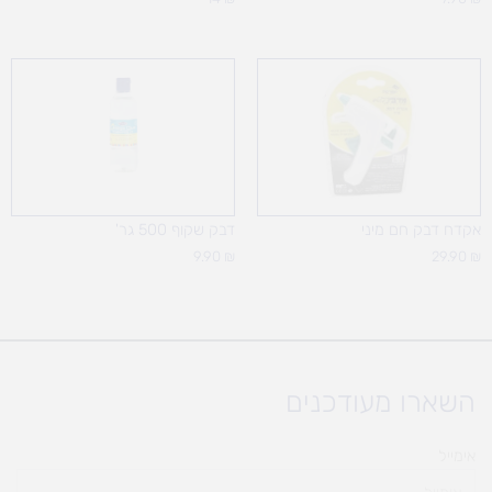
אקדח דבק חם מיני
דבק שקוף 500 גר'
9.90
₪
29.90
₪
השארו מעודכנים
אימייל