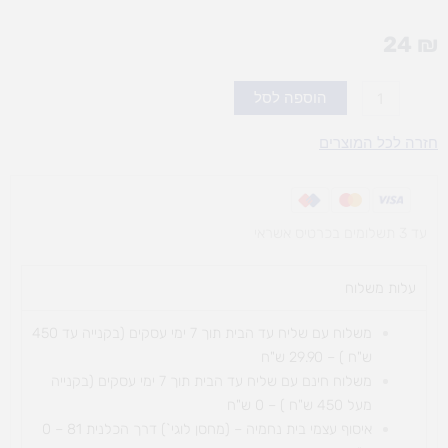
24
₪
כמות
הוספה לסל
של
טוש
חזרה לכל המוצרים
MAPED
מחיק
דק
עד 3 תשלומים בכרטיס אשראי
4
עלות משלוח​
משלוח עם שליח עד הבית תוך 7 ימי עסקים (בקנייה עד 450
ש"ח ) – 29.90 ש"ח
משלוח חינם עם שליח עד הבית תוך 7 ימי עסקים (בקנייה
מעל 450 ש"ח ) – 0 ש"ח
איסוף עצמי בית נחמיה – (מחסן לוגי`) דרך
הכלנית 81 – 0