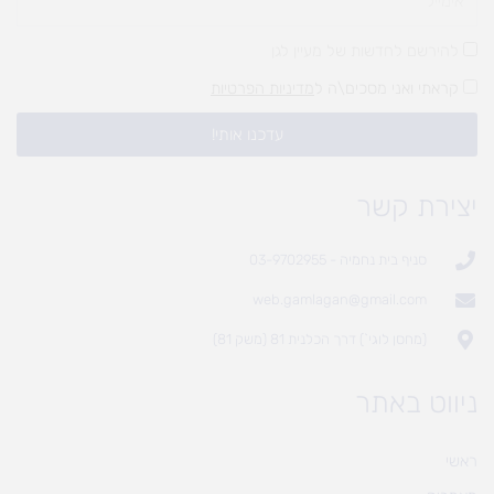
להירשם לחדשות של מעיין לגן
קראתי ואני מסכים\ה ל
מדיניות הפרטיות
עדכנו אותי!
יצירת קשר
סניף בית נחמיה - 03-9702955
web.gamlagan@gmail.com
(מחסן לוגי`) דרך הכלנית 81 (משק 81)
ניווט באתר
ראשי