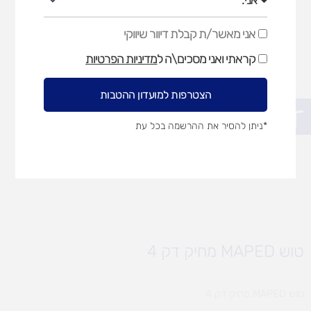
אני מאשר/ת קבלת דיוור שיווקי
אני
מאשר/ת
קראתי ואני מסכים\ה ל
מדיניות הפרטיות
קבלת
דיוור
שיווקי
הצטרפות למועדון ההטבות
פתח סרגל נגישות
*ניתן להסיר את ההרשמה בכל עת
טוש MAPED מחיק דק 4
טוש MAPED מחיק דק 4