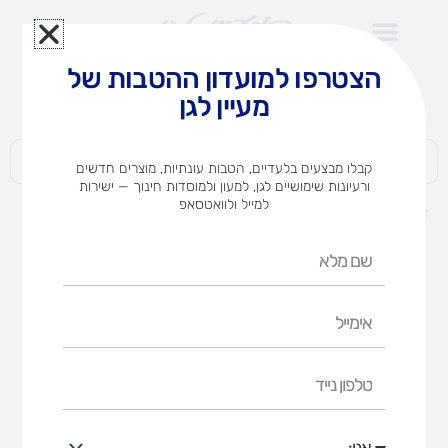
ילוג
תוכן
הצטרפו למועדון ההטבות של
לצוותי הוראה במוסדות חינוך וגני ילדים​
מעיין לגן
חברות | ארגונים | עסקים | פרטיים
קבלו מבצעים בלעדיים, הטבות עונתיות, מוצרים חדשים
ורעיונות שימושיים לגן, למעון ולמוסדות חינוך — ישירות
למייל ולוואטסאפ
דף הבית
מוצרים
טוש MAPED מחיק דק 4
שם
מלא
אימייל
טלפון
נייד
אני