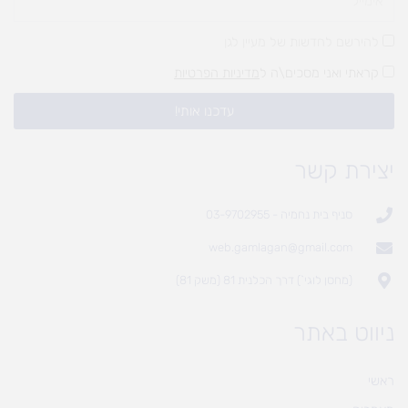
להירשם לחדשות של מעיין לגן
קראתי ואני מסכים\ה ל
מדיניות הפרטיות
עדכנו אותי!
יצירת קשר
סניף בית נחמיה - 03-9702955
web.gamlagan@gmail.com
(מחסן לוגי`) דרך הכלנית 81 (משק 81)
ניווט באתר
ראשי