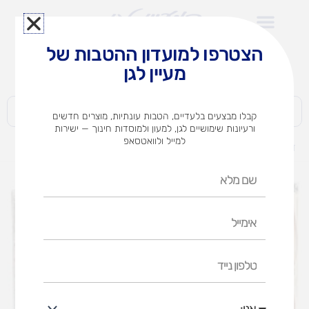
ילוג
תוכן
הצטרפו למועדון ההטבות של
לצוותי הוראה במוסדות חינוך וגני ילדים​
מעיין לגן
חברות | ארגונים | עסקים | פרטיים
קבלו מבצעים בלעדיים, הטבות עונתיות, מוצרים חדשים
ורעיונות שימושיים לגן, למעון ולמוסדות חינוך — ישירות
למייל ולוואטסאפ
דף הבית
מוצרים
טיקט טו רייד
שם
מלא
אימייל
טלפון
נייד
אני