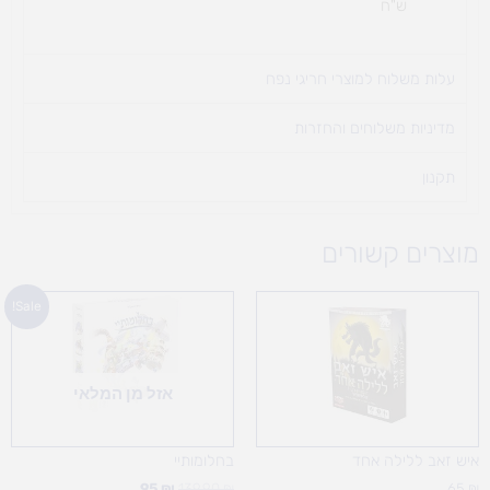
ש"ח
עלות משלוח למוצרי חריגי נפח ​
מדיניות משלוחים והחזרות
תקנון
מוצרים קשורים
המחיר
המחיר
Sale!
המקורי
הנוכחי
היה:
הוא:
95 ₪.
139.90 ₪.
אזל מן המלאי
איש זאב ללילה אחד
בחלומותיי
95
₪
139.90
₪
65
₪