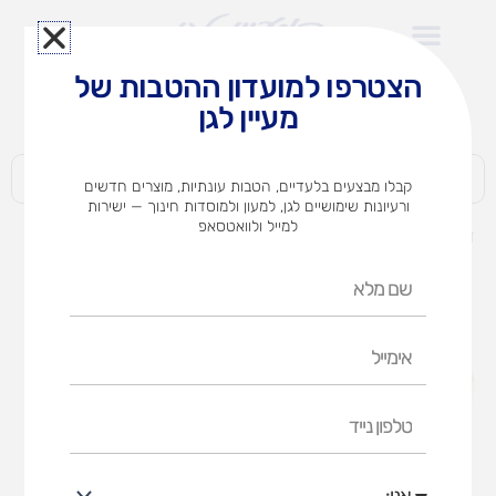
ילוג
תוכן
הצטרפו למועדון ההטבות של
לצוותי הוראה במוסדות חינוך וגני ילדים​
מעיין לגן
חברות | ארגונים | עסקים | פרטיים
קבלו מבצעים בלעדיים, הטבות עונתיות, מוצרים חדשים
ורעיונות שימושיים לגן, למעון ולמוסדות חינוך — ישירות
למייל ולוואטסאפ
דף הבית
מוצרים
ידית פעמונים
שם
מלא
אימייל
טלפון
נייד
אני