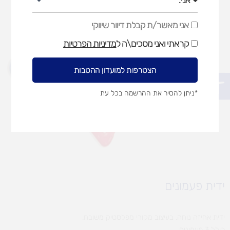
אני מאשר/ת קבלת דיוור שיווקי
אני
מאשר/ת
קראתי ואני מסכים\ה ל
מדיניות הפרטיות
קבלת
דיוור
שיווקי
הצטרפות למועדון ההטבות
פתח סרגל נגישות
*ניתן להסיר את ההרשמה בכל עת
ידית פעמונים
ידית אחיזה נוחה, בעיצוב מקורי מפלסטיק משובח.
כולל 3 פעמונים.