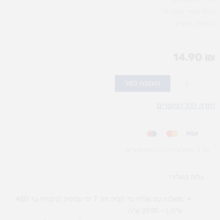
צליל עשיר ומתגלגל.
במבחר צבעים.
14.90
₪
כמות
הוספה לסל
של
ידית
חזרה לכל המוצרים
פעמונים
עד 3 תשלומים בכרטיס אשראי
עלות משלוח​
משלוח עם שליח עד הבית תוך 7 ימי עסקים (בקנייה עד 450
ש"ח ) – 29.90 ש"ח