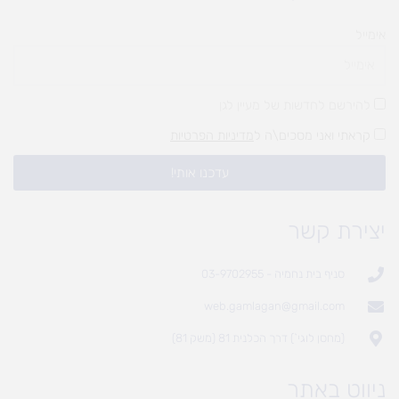
אימייל
להירשם לחדשות של מעיין לגן
קראתי ואני מסכים\ה ל
מדיניות הפרטיות
עדכנו אותי!
יצירת קשר
סניף בית נחמיה - 03-9702955
web.gamlagan@gmail.com
(מחסן לוגי`) דרך הכלנית 81 (משק 81)
ניווט באתר