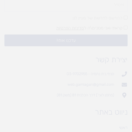
להירשם לחדשות של מעיין לגן
קראתי ואני מסכים\ה ל
מדיניות הפרטיות
עדכנו אותי!
יצירת קשר
סניף בית נחמיה - 03-9702955
web.gamlagan@gmail.com
(מחסן לוגי`) דרך הכלנית 81 (משק 81)
ניווט באתר
ראשי