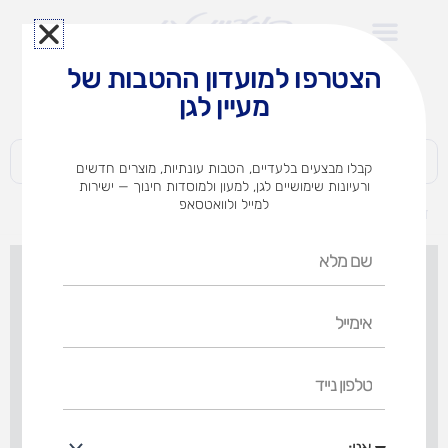
ילוג
תוכן
הצטרפו למועדון ההטבות של
לצוותי הוראה במוסדות חינוך וגני ילדים​
מעיין לגן
חברות | ארגונים | עסקים | פרטיים
קבלו מבצעים בלעדיים, הטבות עונתיות, מוצרים חדשים
ורעיונות שימושיים לגן, למעון ולמוסדות חינוך — ישירות
למייל ולוואטסאפ
דף הבית
מוצרים
ילדים ישראלים ללוח תוכן
שם
מלא
אימייל
טלפון
נייד
אני