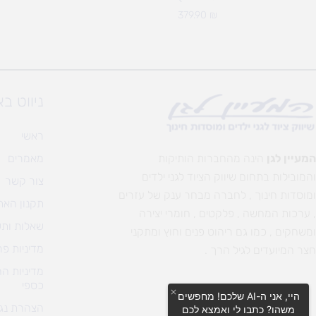
379.90
₪
ניווט ב
ראשי
המעיין לגן
הינה מהחברות הותיקות
מאמרים
והמובילות בתחום שיווק הציוד לגני ילדים
צור קשר
ומוסדות חינוך , לחברה מבחר ענק של עזרים
תקנון האת
, ערכות המחשה , פלקטים , חומרי יצירה
שאלות ותש
ומשחקים , כמו גם ריהוט פנים וחוץ ומתקני
מדיניות פר
חצר המיועדים לגיל הרך .
מדיניות ה
כספי
היי, אני ה-AI שלכם! מחפשים
הצהרת נגי
משהו? כתבו לי ואמצא לכם