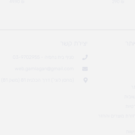
49.90
₪
290
₪
אתר
יצירת קשר
סניף בית נחמיה - 03-9702955
web.gamlagan@gmail.com
(מחסן לוגי`) דרך הכלנית 81 (משק 81)
ר
ובות
טיות
חזרת מוצרים והחזר
שות