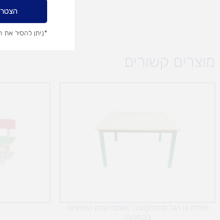
דיוור
הצטרפ
שיווקי
*ניתן להסיר את 
מוצרים קשורים
שולחן גן רגל מתכת(אבנר)שמנת/בוק (אופציות
לבחירה)