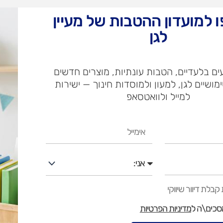
 למועדון ההטבות של מעיין
1,140
₪
לגן
כמות
הוספה 
של
ם בלעדיים, הטבות עונתיות, מוצרים חדשים
כוורת
חזרה לכל המוצרים
ימושיים לגן, למעון ולמוסדות חינוך — ישירות
ספרים
למייל ולוואטסאפ
9
עד 3 תשלומים בכרטיס אשראי
תאים
אימייל
+דלתות
עלות
עלו
משלוח​
חרי
אני
בלת דיוור שיווקי
ש"ח
מסכים\ה ל
מדיניות הפרטיות
ש"ח