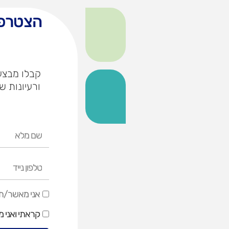
הצטרפו
קבלו מבצעי
ורעיונות ש
שם
מלא
טלפון
נייד
אני
אני מאשר/ת ק
מאשר/ת
קראתי ואני 
קבלת