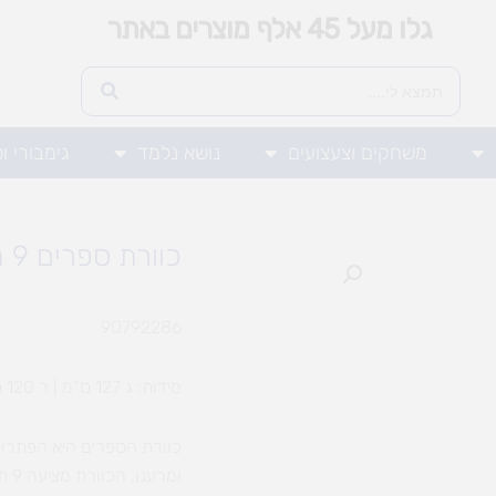
גלו מעל 45 אלף מוצרים באתר
משחקים וצעצועים
נושא נלמד
גימבורי ו
כוורת ספרים 9 תאים +דלתות
90792286
מידות: ג 127 ס”מ | ר 120 ס”מ | ע 30
כוורת הספרים היא הפתרון ה