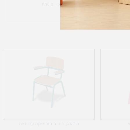
ת נחמיה – (מחסן לוגי`) דרך
הכלנית 81 – 0 ש"ח
י
כיסא גן מתכת פורמייקה עם ידיות