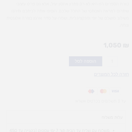
כוורת הספרים הזו היא לא רק פתרון אחסון יעיל, אלא גם פריט עיצובי
שיתרום למראה האסתטי של החלל שלכם. הוסיפו אותה לביתכם ותיהנו
משילוב מושלם של יופי ופונקציונליות, ושמרו על סדר וארגון בצורה אלגנטית
ונוחה.
1,050
₪
כמות
הוספה לסל
של
כוורת
חזרה לכל המוצרים
ספרים
9
תאים
עד 3 תשלומים בכרטיס אשראי
עלות משלוח​
משלוח עם שליח עד הבית תוך 7 ימי עסקים (בקנייה עד 450