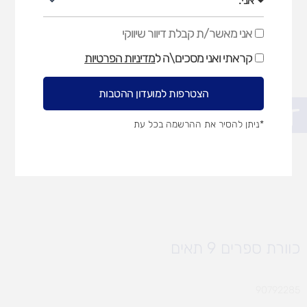
אני מאשר/ת קבלת דיוור שיווקי
אני
מאשר/ת
קראתי ואני מסכים\ה ל
מדיניות הפרטיות
קבלת
דיוור
שיווקי
הצטרפות למועדון ההטבות
פתח סרגל נגישות
*ניתן להסיר את ההרשמה בכל עת
כוורת ספרים 9 תאים
90792285