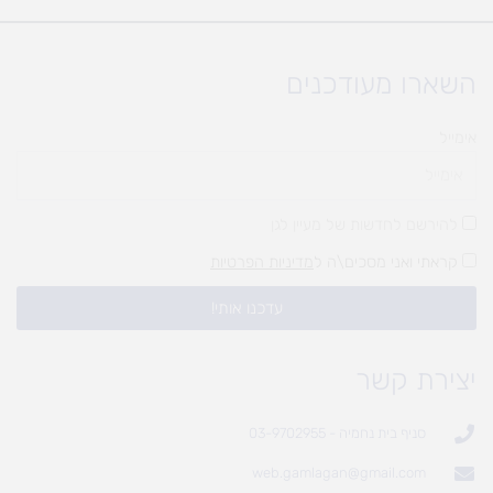
השארו מעודכנים
אימייל
להירשם לחדשות של מעיין לגן
קראתי ואני מסכים\ה ל
מדיניות הפרטיות
עדכנו אותי!
יצירת קשר
סניף בית נחמיה - 03-9702955
web.gamlagan@gmail.com