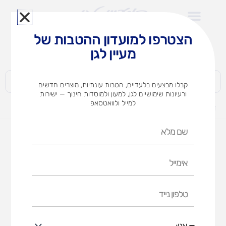
ילוג
תוכן
הצטרפו למועדון ההטבות של
לצוותי הוראה במוסדות חינוך וגני ילדים​
מעיין לגן
חברות | ארגונים | עסקים | פרטיים
קבלו מבצעים בלעדיים, הטבות עונתיות, מוצרים חדשים
ורעיונות שימושיים לגן, למעון ולמוסדות חינוך — ישירות
למייל ולוואטסאפ
דף הבית
מוצרים
כוורת ספרים 9 תאים
שם
מלא
אימייל
טלפון
נייד
אני