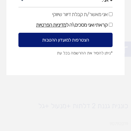
אני מאשר/ת קבלת דיוור שיווקי
אני
מאשר/ת
קראתי ואני מסכים\ה ל
מדיניות הפרטיות
קבלת
דיוור
שיווקי
הצטרפות למועדון ההטבות
פתח סרגל נגישות
*ניתן להסיר את ההרשמה בכל עת
כוננית גננת 2 דלתות +מנעול +גל
90792019