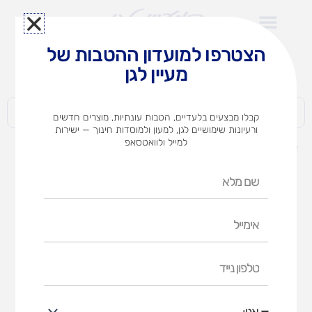
ילוג
תוכן
הצטרפו למועדון ההטבות של
לצוותי הוראה במוסדות חינוך וגני ילדים​
מעיין לגן
חברות | ארגונים | עסקים | פרטיים
קבלו מבצעים בלעדיים, הטבות עונתיות, מוצרים חדשים
ורעיונות שימושיים לגן, למעון ולמוסדות חינוך — ישירות
למייל ולוואטסאפ
דף הבית
מוצרים
כוננית גננת 2 דלתות +מנעול +גל
שם
מלא
אימייל
טלפון
נייד
אני