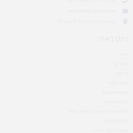
סניף בית נחמיה - 03-9702955
web.gamlagan@gmail.com
(מחסן לוגי`) דרך הכלנית 81 (משק 81)
ניווט באתר
ראשי
מאמרים
צור קשר
תקנון האתר
שאלות ותשובות
מדיניות פרטיות
מדיניות החזרת מוצרים והחזר כספי
הצהרת נגישות
בקשה לביטול הזמנה