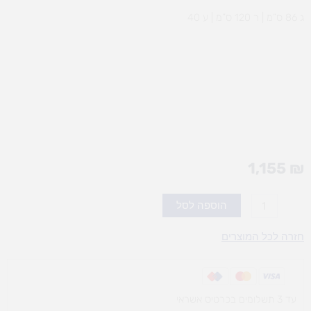
ג 86 ס”מ | ר 120 ס”מ | ע 40
1,155
₪
כמות
הוספה לסל
של
כוננית
חזרה לכל המוצרים
גננת
2
דלתות
עד 3 תשלומים בכרטיס אשראי
+מנעול