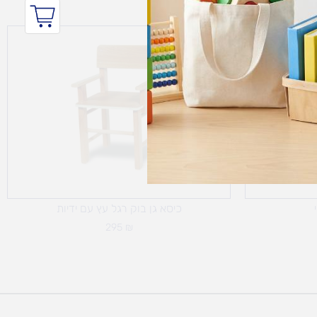
כיסא גן בוק רגל עץ עם ידיות
295
₪