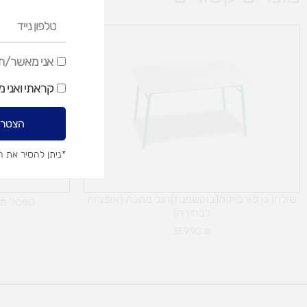
טלפון
נייד
אני
אני מאשר/ת ק
מאשר/ת
קראתי ואני 
קבלת
דיוור
הצטרפ
שיווקי
*ניתן להסיר את 
שולחן גן פורמייקה(בוקשמנת)רגל מתכת (אופציות
ספסל מת
לבחירה)
359.90
₪