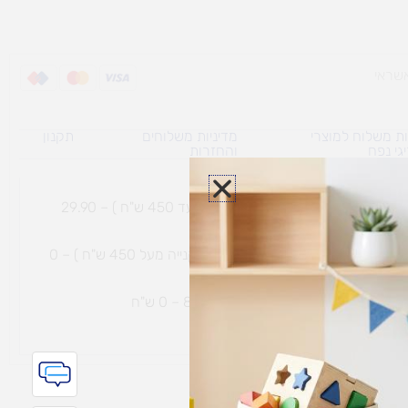
ת משלוח למוצרי
מדיניות משלוחים
תקנון
גי נפח ​
והחזרות
משלוח עם שליח עד הבית תוך 7 ימי עסקים (בקנייה עד 450 ש"ח ) – 29.90
משלוח חינם עם שליח עד הבית תוך 7 ימי עסקים (בקנייה מעל 450 ש"ח ) – 0
ת נחמיה – (מחסן לוגי`) דרך
הכלנית 81 – 0 ש"ח