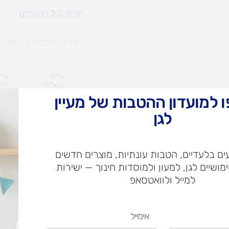
כיסא
חזרה לכל המוצרים
גן
מתכת
עד 3 תשלומים בכרטיס אשראי
פורמייקה
עם
עלות
עלו
ידיות
משלוח​
חרי
 למועדון ההטבות של מעיין
לגן
ש"ח
ם בלעדיים, הטבות עונתיות, מוצרים חדשים
ש"ח
ימושיים לגן, למעון ולמוסדות חינוך — ישירות
איסוף עצמי בי
למייל ולוואטסאפ
אימייל