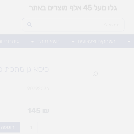
גלו מעל 45 אלף מוצרים באתר
משחקים וצעצועים
נושא נלמד
גימבורי ו
כיסא גן מתכת פו
90792036
145
₪
כמות
הוספה 
של