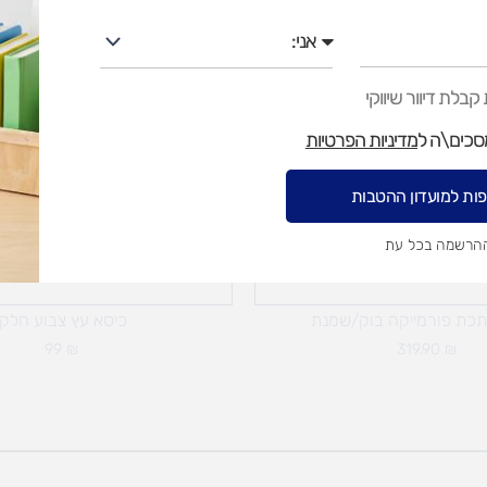
אני
בלת דיוור שיווקי
מסכים\ה ל
מדיניות הפרטיות
ות למועדון ההטבות
ההרשמה בכל עת
כת פורמייקה בוק/שמנת
כיסא עץ צבוע חלקי
99
₪
319.90
₪