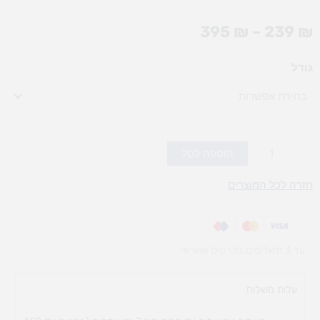
טווח
395
₪
–
239
₪
מחירים:
כמות
גודל
עד
של
כיסוי
לבריכת
כדורים
(אופציות
הוספה לסל
לבחירה)
חזרה לכל המוצרים
עד 3 תשלומים בכרטיס אשראי
עלות משלוח​