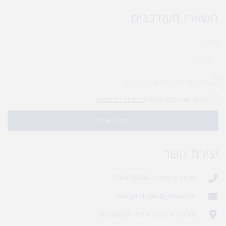
השארו מעודכנים
אימייל
להירשם לחדשות של מעיין לגן
קראתי ואני מסכים\ה ל
מדיניות הפרטיות
עדכנו אותי!
יצירת קשר
סניף בית נחמיה - 03-9702955
web.gamlagan@gmail.com
(מחסן לוגי`) דרך הכלנית 81 (משק 81)