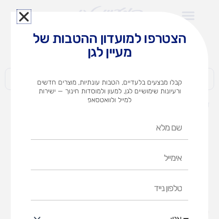
ילוג
תוכן
הצטרפו למועדון ההטבות של
לצוותי הוראה במוסדות חינוך וגני ילדים​
מעיין לגן
חברות | ארגונים | עסקים | פרטיים
קבלו מבצעים בלעדיים, הטבות עונתיות, מוצרים חדשים
ורעיונות שימושיים לגן, למעון ולמוסדות חינוך — ישירות
למייל ולוואטסאפ
דף הבית
מוצרים
כיסוי לבריכת כדורים (אופציות לבחירה)
שם
מלא
אימייל
טלפון
נייד
אני