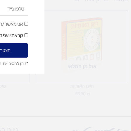
טלפון
נייד
אני
אני מאשר/ת ק
מאשר/ת
קראתי ואני 
קבלת
דיוור
הצטרפ
שיווקי
*ניתן להסיר את 
אזל מן המלאי
חייגן האותיות
טיק
199.90
₪
ניווט ב