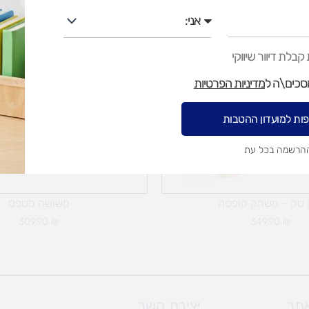
אני
בלת דיוור שיווקי
מסכים\ה ל
מדיניות הפרטיות
ות למועדון ההטבות
ההרשמה בכל עת
 טק – משחק קופסה
משושה מטפס
309.90
₪
349.90
₪
אתר
יצירת קשר