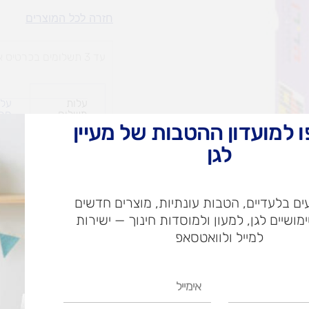
כפתורים
חזרה לכל המוצרים
בתנועה
עד 3 תשלומים בכרטיס אשראי
עלות
עלו
משלוח​
חרי
 למועדון ההטבות של מעיין
לגן
ש"ח
ם בלעדיים, הטבות עונתיות, מוצרים חדשים
ש"ח
ימושיים לגן, למעון ולמוסדות חינוך — ישירות
איסוף עצמי בי
למייל ולוואטסאפ
אימייל