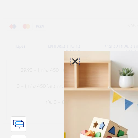
ת משלוח למוצרי
מדיניות משלוחים
תקנון
גי נפח ​
והחזרות
משלוח עם שליח עד הבית תוך 7 ימי עסקים (בקנייה עד 450 ש"ח ) – 29.90
משלוח חינם עם שליח עד הבית תוך 7 ימי עסקים (בקנייה מעל 450 ש"ח ) – 0
ת נחמיה – (מחסן לוגי`) דרך
הכלנית 81 – 0 ש"ח