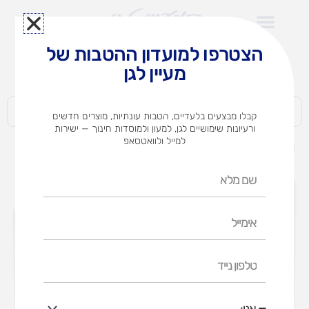
ילוג
תוכן
הצטרפו למועדון ההטבות של
לצוותי הוראה במוסדות חינוך וגני ילדים​
מעיין לגן
חברות | ארגונים | עסקים | פרטיים
קבלו מבצעים בלעדיים, הטבות עונתיות, מוצרים חדשים
ורעיונות שימושיים לגן, למעון ולמוסדות חינוך — ישירות
למייל ולוואטסאפ
דף הבית
מוצרים
כפתורים בתנועה
שם
מלא
אימייל
טלפון
נייד
אני