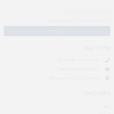
להירשם לחדשות של מעיין לגן
קראתי ואני מסכים\ה ל
מדיניות הפרטיות
עדכנו אותי!
יצירת קשר
סניף בית נחמיה - 03-9702955
web.gamlagan@gmail.com
(מחסן לוגי`) דרך הכלנית 81 (משק 81)
ניווט באתר
ראשי