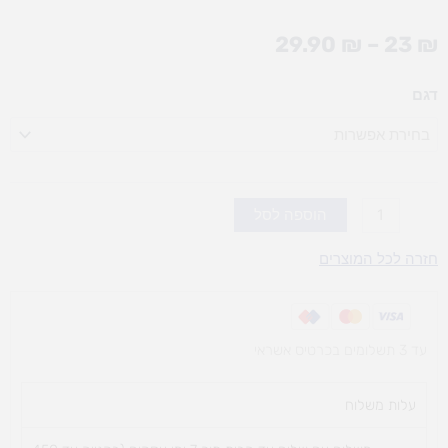
טווח
29.90
₪
–
23
₪
מחירים:
כמות
דגם
עד
של
כרזות
אותיות
(אופציות
לבחירה)
הוספה לסל
חזרה לכל המוצרים
עד 3 תשלומים בכרטיס אשראי
עלות משלוח​