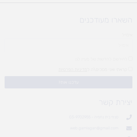
השארו מעודכנים
אימייל
להירשם לחדשות של מעיין לגן
קראתי ואני מסכים\ה ל
מדיניות הפרטיות
עדכנו אותי!
יצירת קשר
סניף בית נחמיה - 03-9702955
web.gamlagan@gmail.com