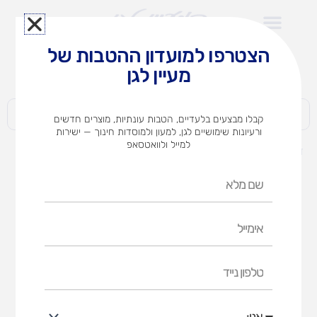
ילוג
תוכן
הצטרפו למועדון ההטבות של
לצוותי הוראה במוסדות חינוך וגני ילדים​
מעיין לגן
חברות | ארגונים | עסקים | פרטיים
קבלו מבצעים בלעדיים, הטבות עונתיות, מוצרים חדשים
ורעיונות שימושיים לגן, למעון ולמוסדות חינוך — ישירות
למייל ולוואטסאפ
דף הבית
מוצרים
כרזות אותיות (אופציות לבחירה)
שם
מלא
אימייל
טלפון
נייד
אני