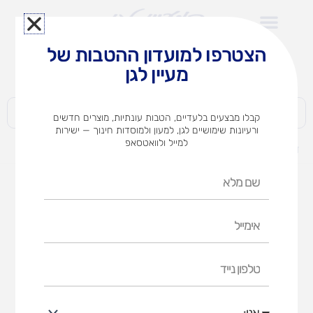
ילוג
תוכן
הצטרפו למועדון ההטבות של
לצוותי הוראה במוסדות חינוך וגני ילדים​
מעיין לגן
חברות | ארגונים | עסקים | פרטיים
קבלו מבצעים בלעדיים, הטבות עונתיות, מוצרים חדשים
ורעיונות שימושיים לגן, למעון ולמוסדות חינוך — ישירות
למייל ולוואטסאפ
דף הבית
מוצרים
לודו מגנטי גדול
שם
מלא
אימייל
טלפון
נייד
אני