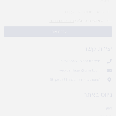
להירשם לחדשות של מעיין לגן
קראתי ואני מסכים\ה ל
מדיניות הפרטיות
עדכנו אותי!
יצירת קשר
סניף בית נחמיה - 03-9702955
web.gamlagan@gmail.com
(מחסן לוגי`) דרך הכלנית 81 (משק 81)
ניווט באתר
ראשי