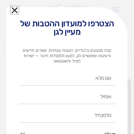
ילוג
תוכן
הצטרפו למועדון ההטבות של
לצוותי הוראה במוסדות חינוך וגני ילדים​
מעיין לגן
חברות | ארגונים | עסקים | פרטיים
קבלו מבצעים בלעדיים, הטבות עונתיות, מוצרים חדשים
ורעיונות שימושיים לגן, למעון ולמוסדות חינוך — ישירות
למייל ולוואטסאפ
דף הבית
מוצרים
לוחות חודשי השנה וימות השבוע (אופציות לבחירה)
שם
מלא
אימייל
טלפון
נייד
אני