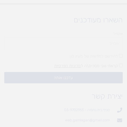
השארו מעודכנים
אימייל
להירשם לחדשות של מעיין לגן
קראתי ואני מסכים\ה ל
מדיניות הפרטיות
עדכנו אותי!
יצירת קשר
סניף בית נחמיה - 03-9702955
web.gamlagan@gmail.com