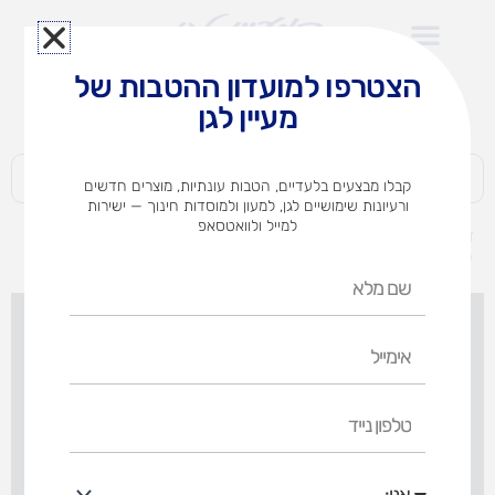
ילוג
תוכן
הצטרפו למועדון ההטבות של
לצוותי הוראה במוסדות חינוך וגני ילדים​
מעיין לגן
חברות | ארגונים | עסקים | פרטיים
קבלו מבצעים בלעדיים, הטבות עונתיות, מוצרים חדשים
ורעיונות שימושיים לגן, למעון ולמוסדות חינוך — ישירות
למייל ולוואטסאפ
דף הבית
מוצרים
לוחות מתחילים את השנה (אופציות לבחירה)
שם
מלא
אימייל
טלפון
נייד
אני