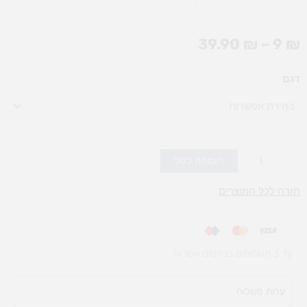
טווח
39.90
₪
–
9
₪
מחירים:
כמות
דגם
עד
של
לוחות
מתחילים
את
השנה
הוספה לסל
(אופציות
חזרה לכל המוצרים
לבחירה)
עד 3 תשלומים בכרטיס אשראי
עלות משלוח​