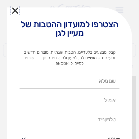
ילוג
תוכן
הצטרפו למועדון ההטבות של
לצוותי הוראה במוסדות חינוך וגני ילדים​
מעיין לגן
חברות | ארגונים | עסקים | פרטיים
קבלו מבצעים בלעדיים, הטבות עונתיות, מוצרים חדשים
ורעיונות שימושיים לגן, למעון ולמוסדות חינוך — ישירות
למייל ולוואטסאפ
דף הבית
מוצרים
לוח המאה
שם
מלא
אימייל
טלפון
נייד
אני