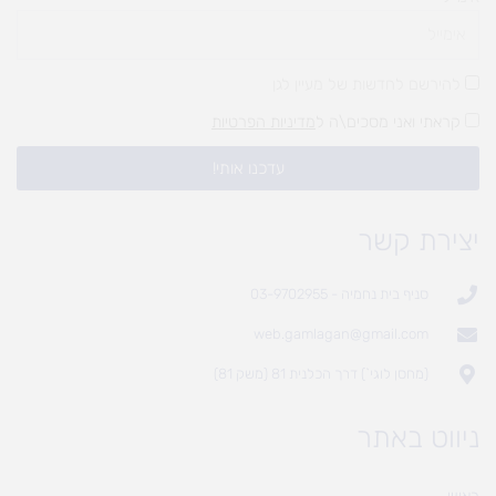
להירשם לחדשות של מעיין לגן
קראתי ואני מסכים\ה ל
מדיניות הפרטיות
עדכנו אותי!
יצירת קשר
סניף בית נחמיה - 03-9702955
web.gamlagan@gmail.com
(מחסן לוגי`) דרך הכלנית 81 (משק 81)
ניווט באתר