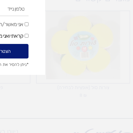
טלפון
נייד
אני
אני מאשר/ת ק
מאשר/ת
קראתי ואני 
קבלת
דיוור
הצטרפ
שיווקי
*ניתן להסיר את 
צורות סול (אופציות לבחירה)
פס
8
₪
ניווט ב