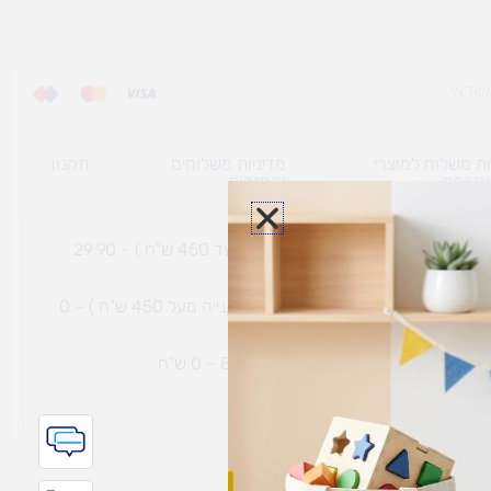
ת משלוח למוצרי
מדיניות משלוחים
תקנון
גי נפח ​
והחזרות
משלוח עם שליח עד הבית תוך 7 ימי עסקים (בקנייה עד 450 ש"ח ) – 29.90
משלוח חינם עם שליח עד הבית תוך 7 ימי עסקים (בקנייה מעל 450 ש"ח ) – 0
ת נחמיה – (מחסן לוגי`) דרך
הכלנית 81 – 0 ש"ח