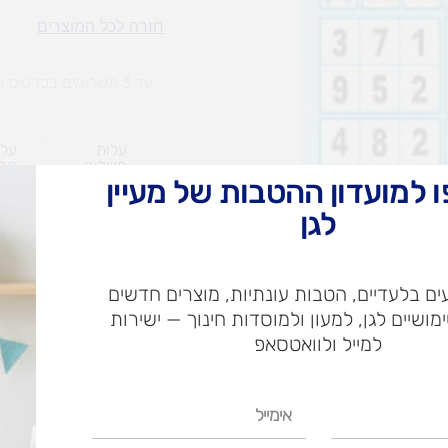
לוטו
חזרה לכל המוצרים
חשבון
עד 3 תשלומים בכרטיס אשראי
עלות
עלו
משלוח​
חרי
 למועדון ההטבות של מעיין
לגן
ש"ח
ם בלעדיים, הטבות עונתיות, מוצרים חדשים
ש"ח
ימושיים לגן, למעון ולמוסדות חינוך — ישירות
איסוף עצמי בי
למייל ולוואטסאפ
אימייל