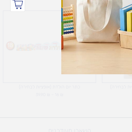
טווח
ים:
מחירים:
עד
ת לבחירה)
כתר יום הולדת (אופציות לבחירה)
39.90
₪
–
16
₪
השארו מעודכנים