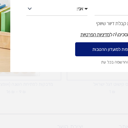
אני
טווח
מחיר
בלת דיוור שיווקי
עד
מסכים\ה ל
מדיניות הפרטיות
ות למועדון ההטבות
ההרשמה בכל עת
 קישוט דגל ישראל
מדבקות לפתיחת השנה (אופציו
16
₪
–
9
₪
1
₪
אתר
יצירת קשר