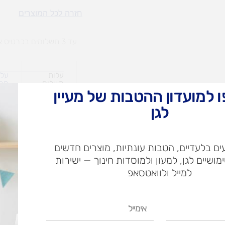
לייזי
חזרה לכל המוצרים
רך
עד 3 תשלומים בכרטיס אשראי
עלות
עלו
משלוח​
חרי
 למועדון ההטבות של מעיין
לגן
ש"ח
ם בלעדיים, הטבות עונתיות, מוצרים חדשים
ש"ח
ימושיים לגן, למעון ולמוסדות חינוך — ישירות
איסוף עצמי בי
למייל ולוואטסאפ
אימייל