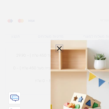
ת משלוח למוצרי
מדיניות משלוחים
תקנון
גי נפח ​
והחזרות
משלוח עם שליח עד הבית תוך 7 ימי עסקים (בקנייה עד 450 ש"ח ) – 29.90
משלוח חינם עם שליח עד הבית תוך 7 ימי עסקים (בקנייה מעל 450 ש"ח ) – 0
ת נחמיה – (מחסן לוגי`) דרך
הכלנית 81 – 0 ש"ח