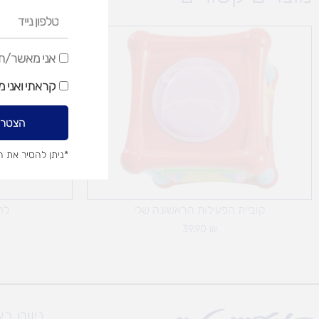
טלפון
נייד
אני
אני מאשר/ת ק
מאשר/ת
קראתי ואני 
קבלת
דיוור
הצטרפ
שיווקי
*ניתן להסיר את 
קוביית הפעילות הראשונה שלי
לח
39.90
₪
ניווט ב