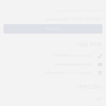
להירשם לחדשות של מעיין לגן
קראתי ואני מסכים\ה ל
מדיניות הפרטיות
עדכנו אותי!
יצירת קשר
סניף בית נחמיה - 03-9702955
web.gamlagan@gmail.com
(מחסן לוגי`) דרך הכלנית 81 (משק 81)
ניווט באתר
ראשי