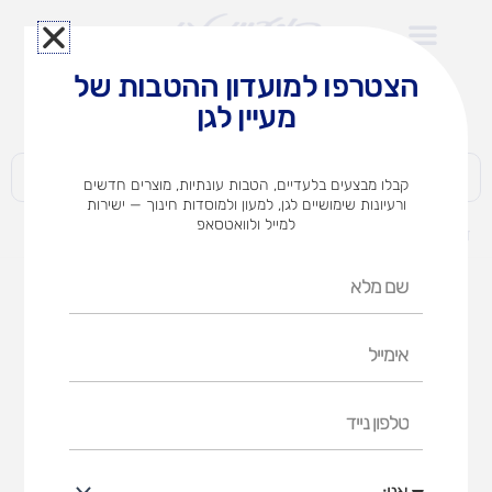
ילוג
תוכן
הצטרפו למועדון ההטבות של
לצוותי הוראה במוסדות חינוך וגני ילדים​
מעיין לגן
חברות | ארגונים | עסקים | פרטיים
קבלו מבצעים בלעדיים, הטבות עונתיות, מוצרים חדשים
ורעיונות שימושיים לגן, למעון ולמוסדות חינוך — ישירות
למייל ולוואטסאפ
דף הבית
מוצרים
לייזי 301
שם
מלא
אימייל
טלפון
נייד
אני