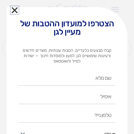
ילוג
תוכן
הצטרפו למועדון ההטבות של
לצוותי הוראה במוסדות חינוך וגני ילדים​
מעיין לגן
חברות | ארגונים | עסקים | פרטיים
קבלו מבצעים בלעדיים, הטבות עונתיות, מוצרים חדשים
ורעיונות שימושיים לגן, למעון ולמוסדות חינוך — ישירות
למייל ולוואטסאפ
דף הבית
מוצרים
לייזי (401) 138 חל`
שם
מלא
אימייל
טלפון
נייד
אני