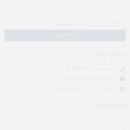
להירשם לחדשות של מעיין לגן
קראתי ואני מסכים\ה ל
מדיניות הפרטיות
עדכנו אותי!
יצירת קשר
סניף בית נחמיה - 03-9702955
web.gamlagan@gmail.com
(מחסן לוגי`) דרך הכלנית 81 (משק 81)
ניווט באתר
ראשי