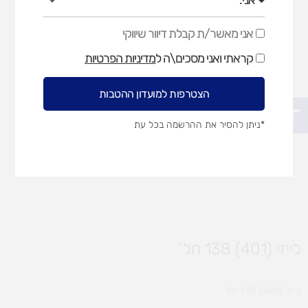
אני מאשר/ת קבלת דיוור שיווקי
אני
מאשר/ת
קראתי ואני מסכים\ה ל
מדיניות הפרטיות
קבלת
דיוור
שיווקי
הצטרפות למועדון ההטבות
פתח סרגל נגישות
*ניתן להסיר את ההרשמה בכל עת
לייזי (401) 138 חל`
לייזי (401) 138 חל`