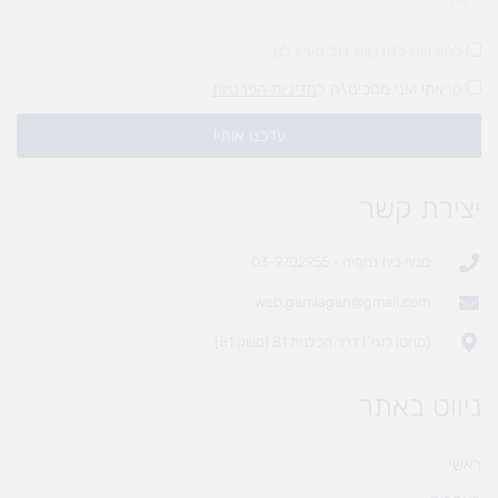
להירשם לחדשות של מעיין לגן
קראתי ואני מסכים\ה ל
מדיניות הפרטיות
עדכנו אותי!
יצירת קשר
סניף בית נחמיה - 03-9702955
web.gamlagan@gmail.com
(מחסן לוגי`) דרך הכלנית 81 (משק 81)
ניווט באתר
ראשי