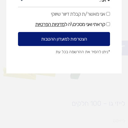
אני מאשר/ת קבלת דיוור שיווקי
אני
מאשר/ת
קראתי ואני מסכים\ה ל
מדיניות הפרטיות
קבלת
דיוור
שיווקי
הצטרפות למועדון ההטבות
פתח סרגל נגישות
*ניתן להסיר את ההרשמה בכל עת
לייזי גו – 100 חלקים
לייזיGO