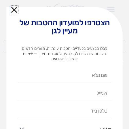
ילוג
תוכן
הצטרפו למועדון ההטבות של
לצוותי הוראה במוסדות חינוך וגני ילדים​
מעיין לגן
חברות | ארגונים | עסקים | פרטיים
קבלו מבצעים בלעדיים, הטבות עונתיות, מוצרים חדשים
ורעיונות שימושיים לגן, למעון ולמוסדות חינוך — ישירות
למייל ולוואטסאפ
דף הבית
מוצרים
לייזי גו – 100 חלקים
שם
מלא
אימייל
טלפון
נייד
אני