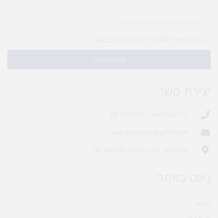
להירשם לחדשות של מעיין לגן
קראתי ואני מסכים\ה ל
מדיניות הפרטיות
עדכנו אותי!
יצירת קשר
סניף בית נחמיה - 03-9702955
web.gamlagan@gmail.com
(מחסן לוגי`) דרך הכלנית 81 (משק 81)
ניווט באתר
ראשי