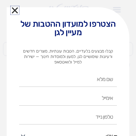
ילוג
תוכן
הצטרפו למועדון ההטבות של
לצוותי הוראה במוסדות חינוך וגני ילדים​
מעיין לגן
חברות | ארגונים | עסקים | פרטיים
קבלו מבצעים בלעדיים, הטבות עונתיות, מוצרים חדשים
ורעיונות שימושיים לגן, למעון ולמוסדות חינוך — ישירות
למייל ולוואטסאפ
דף הבית
מוצרים
למה כובע?
שם
מלא
אימייל
טלפון
נייד
אני