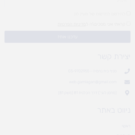
להירשם לחדשות של מעיין לגן
קראתי ואני מסכים\ה ל
מדיניות הפרטיות
עדכנו אותי!
יצירת קשר
סניף בית נחמיה - 03-9702955
web.gamlagan@gmail.com
(מחסן לוגי`) דרך הכלנית 81 (משק 81)
ניווט באתר
ראשי