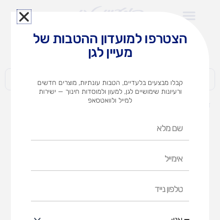
ילוג
תוכן
הצטרפו למועדון ההטבות של
לצוותי הוראה במוסדות חינוך וגני ילדים​
מעיין לגן
חברות | ארגונים | עסקים | פרטיים
קבלו מבצעים בלעדיים, הטבות עונתיות, מוצרים חדשים
ורעיונות שימושיים לגן, למעון ולמוסדות חינוך — ישירות
למייל ולוואטסאפ
דף הבית
מוצרים
מגבות נייר ניגוב שישייה
שם
מלא
אימייל
טלפון
נייד
אני