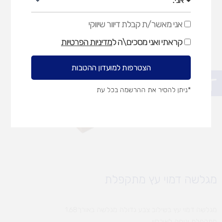
אני מאשר/ת קבלת דיוור שיווקי
אני
מאשר/ת
קראתי ואני מסכים\ה ל
מדיניות הפרטיות
קבלת
דיוור
שיווקי
הצטרפות למועדון ההטבות
פתח סרגל נגישות
*ניתן להסיר את ההרשמה בכל עת
מגלשה דמוי עץ מתקפלת
מגלשה דמוי עץ בשילוב צבע גדולה מגלשה באורך1.68
מתקפלת ונוחה לאיכסון