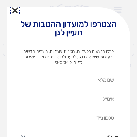
ילוג
תוכן
הצטרפו למועדון ההטבות של
לצוותי הוראה במוסדות חינוך וגני ילדים​
מעיין לגן
חברות | ארגונים | עסקים | פרטיים
קבלו מבצעים בלעדיים, הטבות עונתיות, מוצרים חדשים
ורעיונות שימושיים לגן, למעון ולמוסדות חינוך — ישירות
למייל ולוואטסאפ
דף הבית
מוצרים
מגלשה דמוי עץ מתקפלת
שם
מלא
אימייל
טלפון
נייד
אני