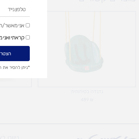
טלפון
נייד
אני
אני מאשר/ת ק
מאשר/ת
קראתי ואני 
קבלת
דיוור
הצטרפ
שיווקי
*ניתן להסיר את 
נדנדה בטיחותית
489
₪
ניווט ב