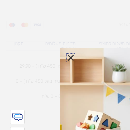
ת משלוח למוצרי
מדיניות משלוחים
תקנון
גי נפח ​
והחזרות
משלוח עם שליח עד הבית תוך 7 ימי עסקים (בקנייה עד 450 ש"ח ) – 29.90
משלוח חינם עם שליח עד הבית תוך 7 ימי עסקים (בקנייה מעל 450 ש"ח ) – 0
ת נחמיה – (מחסן לוגי`) דרך
הכלנית 81 – 0 ש"ח