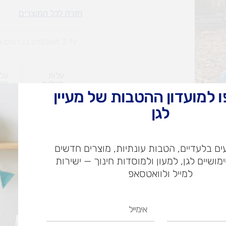
מגלשה-פלסטיק
חזרה לכל המוצרים
מתקפלת
עד 3 תשלומים בכרטיס אשראי
עלות
עלו
משלוח​
חרי
 למועדון ההטבות של מעיין
לגן
ש"ח
ם בלעדיים, הטבות עונתיות, מוצרים חדשים
ש"ח
ימושיים לגן, למעון ולמוסדות חינוך — ישירות
איסוף עצמי בי
למייל ולוואטסאפ
אימייל