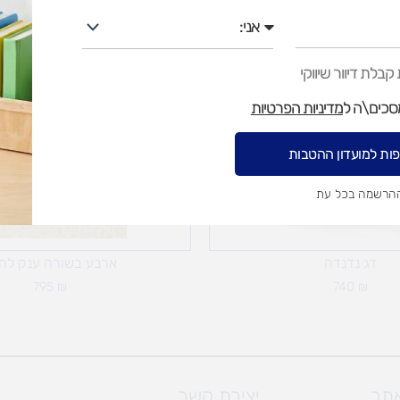
אני
בלת דיוור שיווקי
מסכים\ה ל
מדיניות הפרטיות
ות למועדון ההטבות
ההרשמה בכל עת
דג נדנדה
ארבע בשורה ענק לח
795
₪
740
₪
אתר
יצירת קשר