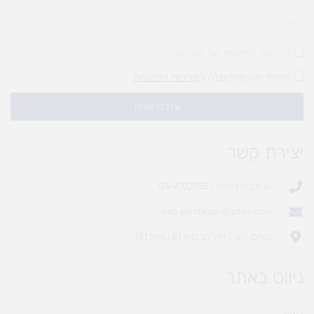
להירשם לחדשות של מעיין לגן
קראתי ואני מסכים\ה ל
מדיניות הפרטיות
עדכנו אותי!
יצירת קשר
סניף בית נחמיה - 03-9702955
web.gamlagan@gmail.com
(מחסן לוגי`) דרך הכלנית 81 (משק 81)
ניווט באתר