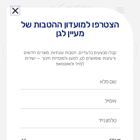
ילוג
תוכן
הצטרפו למועדון ההטבות של
לצוותי הוראה במוסדות חינוך וגני ילדים​
מעיין לגן
חברות | ארגונים | עסקים | פרטיים
קבלו מבצעים בלעדיים, הטבות עונתיות, מוצרים חדשים
ורעיונות שימושיים לגן, למעון ולמוסדות חינוך — ישירות
למייל ולוואטסאפ
דף הבית
מוצרים
מדבקות אמא אבא שבת
שם
מלא
אימייל
טלפון
נייד
אני