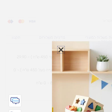
ת משלוח למוצרי
מדיניות משלוחים
תקנון
גי נפח ​
והחזרות
משלוח עם שליח עד הבית תוך 7 ימי עסקים (בקנייה עד 450 ש"ח ) – 29.90
משלוח חינם עם שליח עד הבית תוך 7 ימי עסקים (בקנייה מעל 450 ש"ח ) – 0
ת נחמיה – (מחסן לוגי`) דרך
הכלנית 81 – 0 ש"ח