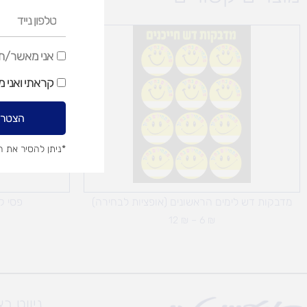
טלפון
נייד
טווח
מחירים:
אני
אני מאשר/ת ק
עד
מאשר/ת
קראתי ואני 
קבלת
דיוור
הצטרפ
שיווקי
*ניתן להסיר את 
מדבקות דש לימים הראשונים (אופציות לבחירה)
פסי ק
12
₪
–
6
₪
ניווט ב