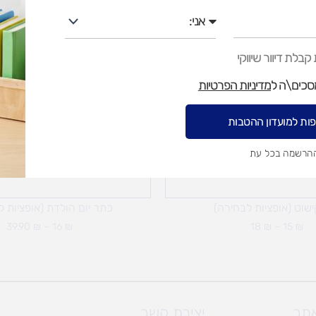
אני
טווח
טו
מחירים:
מח
בלת דיוור שיווקי
עד
עד
מסכים\ה ל
מדיניות הפרטיות
ות למועדון ההטבות
ההרשמה בכל עת
ישוט (אופציות לבחירה)
כתר יום הולדת (אופציות ל
39.90
₪
–
16
₪
18
₪
–
15
₪
אתר
יצירת קשר