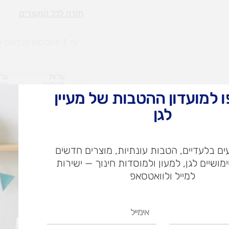
מדבקות
חזרה לכל המוצרים
דש
כוכב
עד 3 תשלומים בכרטיס אשראי
השבוע
עלות
עלו
משלוח​
חרי
 למועדון ההטבות של מעיין
לגן
ש"ח
ם בלעדיים, הטבות עונתיות, מוצרים חדשים
ש"ח
ימושיים לגן, למעון ולמוסדות חינוך — ישירות
איסוף עצמי בי
למייל ולוואטסאפ
אימייל