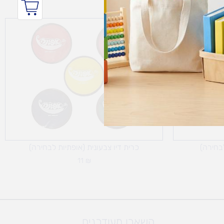
וח
ירים:
בחירה)
כרית דיו צבעונית (אופתיות לבחירה)
11
₪
השארו מעודכנים