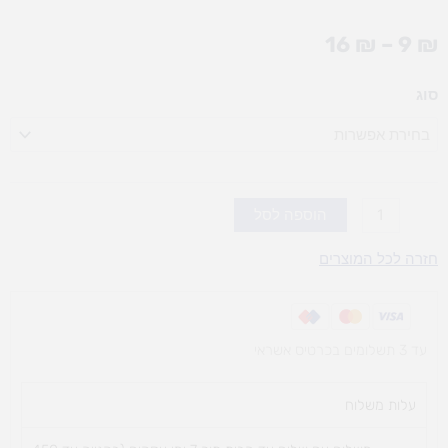
טווח
16
₪
–
9
₪
מחירים:
כמות
סוג
עד
של
מדבקות
לפתיחת
השנה
(אופציות
הוספה לסל
לבחירה)
חזרה לכל המוצרים
עד 3 תשלומים בכרטיס אשראי
עלות משלוח​