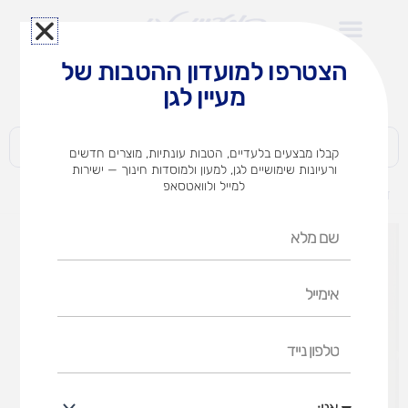
ילוג
תוכן
הצטרפו למועדון ההטבות של
לצוותי הוראה במוסדות חינוך וגני ילדים​
מעיין לגן
חברות | ארגונים | עסקים | פרטיים
קבלו מבצעים בלעדיים, הטבות עונתיות, מוצרים חדשים
ורעיונות שימושיים לגן, למעון ולמוסדות חינוך — ישירות
למייל ולוואטסאפ
דף הבית
מוצרים
מדבקות לפתיחת השנה (אופציות לבחירה)
שם
מלא
אימייל
טלפון
נייד
אני