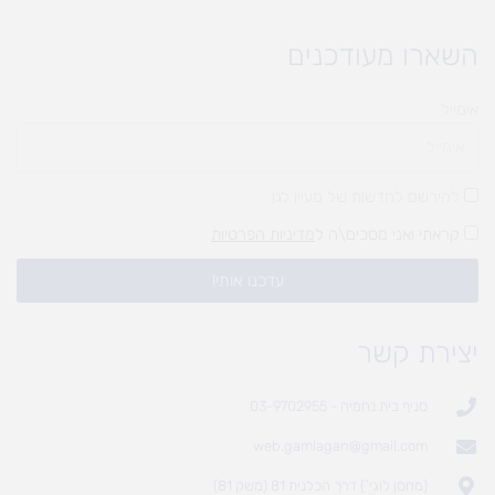
השארו מעודכנים
אימייל
להירשם לחדשות של מעיין לגן
קראתי ואני מסכים\ה ל
מדיניות הפרטיות
עדכנו אותי!
יצירת קשר
סניף בית נחמיה - 03-9702955
web.gamlagan@gmail.com
(מחסן לוגי`) דרך הכלנית 81 (משק 81)