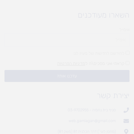
השארו מעודכנים
אימייל
להירשם לחדשות של מעיין לגן
קראתי ואני מסכים\ה ל
מדיניות הפרטיות
עדכנו אותי!
יצירת קשר
סניף בית נחמיה - 03-9702955
web.gamlagan@gmail.com
(מחסן לוגי`) דרך הכלנית 81 (משק 81)