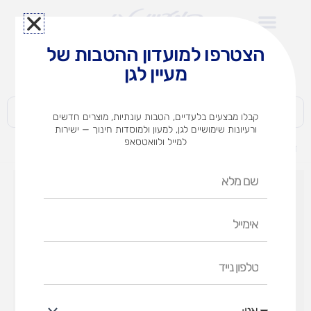
ילוג
תוכן
הצטרפו למועדון ההטבות של
לצוותי הוראה במוסדות חינוך וגני ילדים​
מעיין לגן
חברות | ארגונים | עסקים | פרטיים
קבלו מבצעים בלעדיים, הטבות עונתיות, מוצרים חדשים
ורעיונות שימושיים לגן, למעון ולמוסדות חינוך — ישירות
למייל ולוואטסאפ
דף הבית
מוצרים
מדבקות סול כוכבים (אופציות לבחירה)
שם
מלא
אימייל
טלפון
נייד
אני