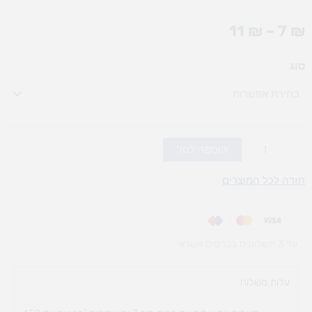
טווח
11
₪
–
7
₪
מחירים:
כמות
סוג
עד
של
מדבקות
סול
כוכבים
(אופציות
הוספה לסל
לבחירה)
חזרה לכל המוצרים
עד 3 תשלומים בכרטיס אשראי
עלות משלוח​