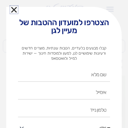
ילוג
תוכן
הצטרפו למועדון ההטבות של
לצוותי הוראה במוסדות חינוך וגני ילדים​
מעיין לגן
חברות | ארגונים | עסקים | פרטיים
קבלו מבצעים בלעדיים, הטבות עונתיות, מוצרים חדשים
ורעיונות שימושיים לגן, למעון ולמוסדות חינוך — ישירות
למייל ולוואטסאפ
דף הבית
מוצרים
מדבקות סול לפתיחת השנה (אופציות לבחירה)
שם
מלא
אימייל
טלפון
נייד
אני