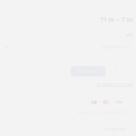
טווח
11
₪
–
7
₪
מחירים:
כמות
סוג
עד
של
מדבקות
סול
לפתיחת
השנה
הוספה לסל
(אופציות
חזרה לכל המוצרים
לבחירה)
עד 3 תשלומים בכרטיס אשראי
עלות משלוח​