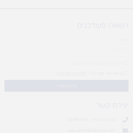
השארו מעודכנים
אימייל
להירשם לחדשות של מעיין לגן
קראתי ואני מסכים\ה ל
מדיניות הפרטיות
עדכנו אותי!
יצירת קשר
סניף בית נחמיה - 03-9702955
web.gamlagan@gmail.com